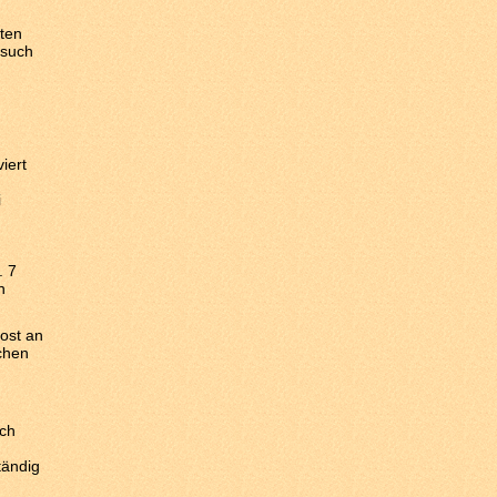
ten
esuch
iert
i
. 7
n
ost an
schen
ich
tändig