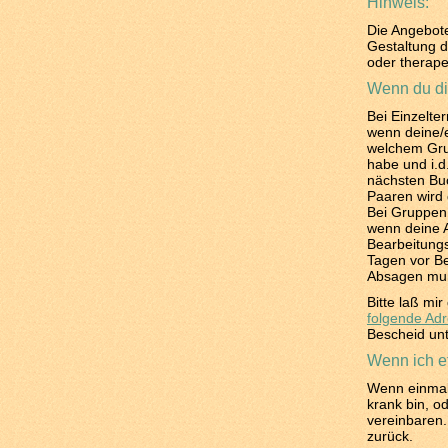
Hinweis:
Die Angebot
Gestaltung d
oder therape
Wenn du di
Bei Einzelte
wenn deine/e
welchem Grun
habe und i.d
nächsten Buc
Paaren wird
Bei Gruppen
wenn deine A
Bearbeitungs
Tagen vor Be
Absagen muß
Bitte laß mi
folgende Adr
Bescheid un
Wenn ich 
Wenn einmal 
krank bin, o
vereinbaren.
zurück.