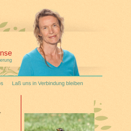
nse
derung
os
Laß uns in Verbindung bleiben
r