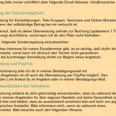
g bitte immer schriftlich über folgende Email-Adresse: info@mariama-
g der Teilnahmegebühr:
dung für Einzelsitzungen, Tele-Gruppen, Seminare und Online-Worksho
wenn der vollständige Betrag bei mir verbucht ist.
darauf, daß du deine Überweisung zeitnah zur Buchung (spätestens 7 
ng) durchführst, sonst kann ich dir den Platz nicht freihalten.
ch, folgende Sonderregelung einzubeziehen:
es Interesse für meine Einzeltermine gibt, ist es wichtig, daß du/ihr dir
weist, sonst kann ich dir/euch den Termin nicht garantieren.
t bei kurzfristiger Anmeldung direkt vor Beginn eines Angebots.
dung und PayPal::
rbindung teile ich dir in meiner Bestätigungsmail mit.
Angeboten ist oft auch die Überweisung per PayPal möglich. Den
en Link findest du im Angebot oder in meiner Bestätigungs-Mail.
wortlichkeit der Teilnahme:
uchung erklärst du dich gleichzeitig einverstanden, dass du während de
n meinen Angeboten für dein eigenes Handeln und deine Gesundheit se
ch bist und bleibst, dass du ausreichend versichert bist und mich von je
rüchen freistellst. Bitte informiere mich, wenn du während eines
rankst. Bitte beachte auch den folgenden Hinweis: