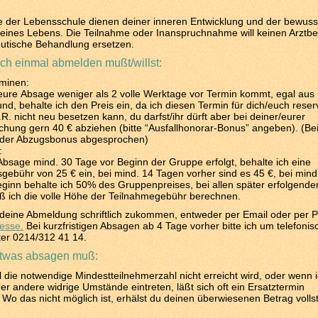
e der Lebensschule dienen deiner inneren Entwicklung und der bewuss
eines Lebens. Die Teilnahme oder Inanspruchnahme will keinen Arztb
utische Behandlung ersetzen.
ch einmal abmelden mußt/willst:
rminen:
ure Absage weniger als 2 volle Werktage vor Termin kommt, egal aus
d, behalte ich den Preis ein, da ich diesen Termin für dich/euch reserv
.R. nicht neu besetzen kann, du darfst/ihr dürft aber bei deiner/eurer
hung gern 40 € abziehen (bitte “Ausfallhonorar-Bonus” angeben). (Be
 der Abzugsbonus abgesprochen)
:
bsage mind. 30 Tage vor Beginn der Gruppe erfolgt, behalte ich eine
gebühr von 25 € ein, bei mind. 14 Tagen vorher sind es 45 €, bei mind
ginn behalte ich 50% des Gruppenpreises, bei allen später erfolgende
 ich die volle Höhe der Teilnahmegebühr berechnen.
r deine Abmeldung schriftlich zukommen, entweder per Email oder per P
esse.
Bei kurzfristigen Absagen ab 4 Tage vorher bitte ich um telefoni
ter 0214/312 41 14.
etwas absagen muß:
die notwendige Mindestteilnehmerzahl nicht erreicht wird, oder wenn 
der andere widrige Umstände eintreten, läßt sich oft ein Ersatztermin
 Wo das nicht möglich ist, erhälst du deinen überwiesenen Betrag volls