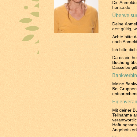
Die Anmeldun
hense.de
Überweisun
Deine Anmel
erst gültig, 
Achte bitte 
Bist du bereit, dein Leben
nach Anmeldu
in die Hand zu nehmen
und zu einem blühenden
Ich bitte di
Garten
Da es ein hoh
werden zu lassen?
Buchung über
Bist du bereit,
Dasselbe gil
dir das schönste Geschenk
Bankverbin
zu machen
dass du dir je machen
Meine Bankve
kannst
Bei Gruppen-
dir selbst auf die Spur
entsprechend
zu kommen?
Eigenverant
Mit deiner B
Teilnahme a
verantwortli
Haftungsansp
Angebots erk