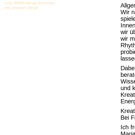
eine Wellenlänge kommen
Allg
mit unserer Seele
Wir 
spiel
Inne
wir 
wir m
Rhyth
probi
lasse
Dabei
berat
Wisse
und 
Kreat
Energ
Kreat
Bei F
Ich f
Mari