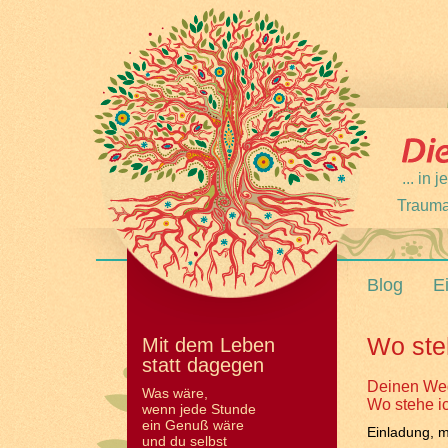
... in
Trauma
Blog
E
Wo ste
Mit dem Leben
statt dagegen
Deinen Weg
Was wäre,
Wo stehe i
wenn jede Stunde
ein Genuß wäre
Einladung, 
und du selbst