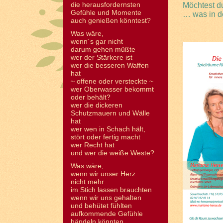
die herausfordernsten
Möchtest d
Gefühle und Momente
… was in d
auch genießen könntest?
Was wäre,
wenn´s gar nicht
darum gehen müßte
wer der Stärkere ist
wer die besseren Waffen
hat
~ offene oder versteckte ~
wer Oberwasser bekommt
oder behält?
wer die dickeren
Schutzmauern und Wälle
hat
wer wen in Schach hält,
stört oder fertig macht
wer Recht hat
und wer die weiße Weste?
Was wäre,
wenn wir unser Herz
nicht mehr
im Stich lassen brauchten
wenn wir uns gehalten
und behütet fühlten
aufkommende Gefühle
händeln könnten