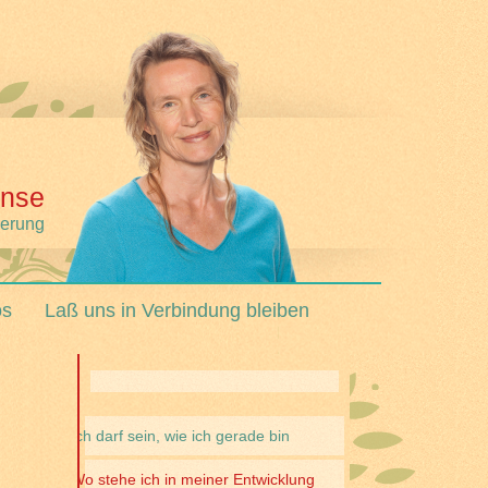
nse
derung
os
Laß uns in Verbindung bleiben
Ich darf sein, wie ich gerade bin
Wo stehe ich in meiner Entwicklung