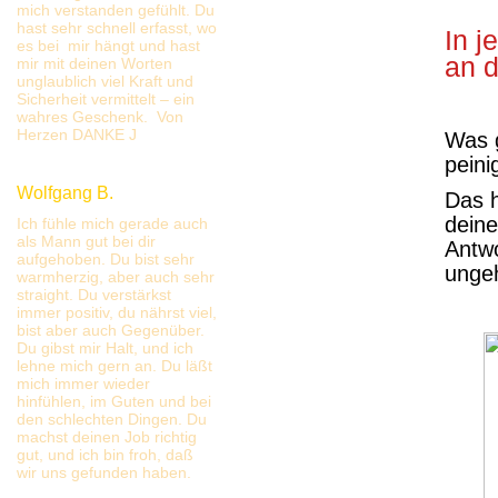
mich verstanden gefühlt. Du
hast sehr schnell erfasst, wo
In j
es bei mir hängt und hast
an d
mir mit deinen Worten
unglaublich viel Kraft und
Sicherheit vermittelt – ein
wahres Geschenk. Von
Herzen DANKE J
Was g
peini
Wolfgang B.
Das h
deine
Ich fühle mich gerade auch
als Mann gut bei dir
Antwo
aufgehoben. Du bist sehr
ungeh
warmherzig, aber auch sehr
straight. Du verstärkst
immer positiv, du nährst viel,
bist aber auch Gegenüber.
Du gibst mir Halt, und ich
lehne mich gern an. Du läßt
mich immer wieder
hinfühlen, im Guten und bei
den schlechten Dingen. Du
machst deinen Job richtig
gut, und ich bin froh, daß
wir uns gefunden haben.