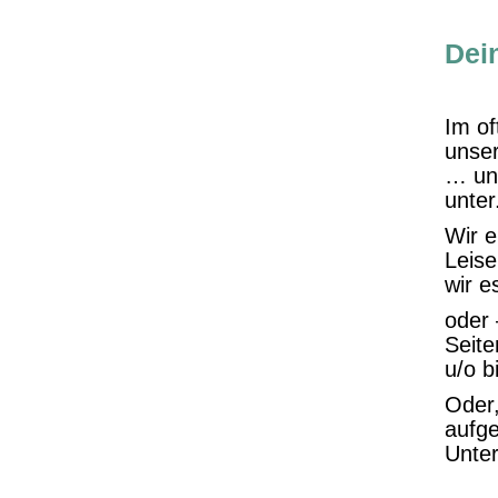
Dei
Im of
unser
… und
unter
Wir e
Leise
wir e
oder 
Seite
u/o b
Oder,
aufge
Unte