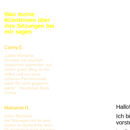
Was meine
KlientInnen über
ihre Sitzungen bei
mir sagen
Conny E.
„Liebe Mariama,
ich wäre nie innerlich
erwachsen geworden, auf
einem guten Weg zu mir
selbst und vor einer
schönen Partnerschaft,
wenn Du nicht gewesen
wärst.“ Herzlichen Dank
Conny
Hallo
Marianne H.
Ich b
Liebe Mariama,
die Sitzungen mit dir sind
vorst
immer so wertvoll für mich.
Du begleitest mich mit einer