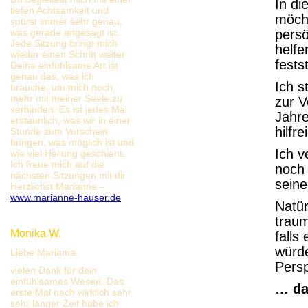
In di
tiefen Achtsamkeit und
möcht
spürst immer sehr genau,
was gerade angesagt ist.
persö
Jede Sitzung bringt mich
helfe
wieder einen Schritt weiter.
fests
Deine einfühlsame Art ist
genau das, was ich
Ich s
brauche, um mich noch
mehr mit meiner Seele zu
zur V
verbinden. Es ist jedes Mal
Jahre
erstaunlich, was wir in einer
hilfr
Stunde zum Vorschein
bringen, was möglich ist und
Ich v
wie viel Heilung geschieht.
Ich freue mich auf die
noch 
nächsten Sitzungen mit dir.
seine
Herzlichst Marianne –
www.marianne-hauser.de
Natür
traum
Monika W.
falls
würd
Liebe Mariama,
Persp
vielen Dank für dein
einfühlsames Wesen. Das
… da
erste Mal nach wirklich sehr
sehr langer Zeit habe ich