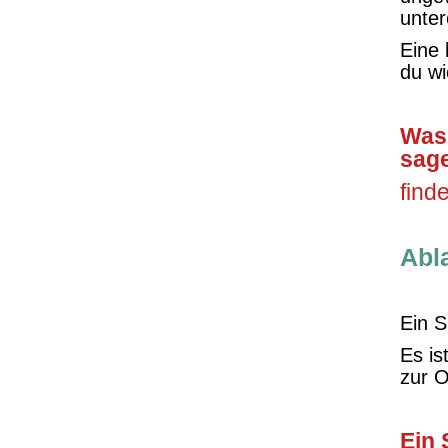
unter
Eine 
du wi
Was 
sag
find
Abl
Ein S
Es is
zur O
Ein 