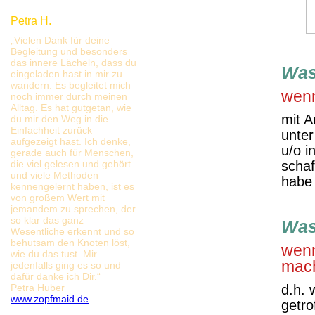
Petra H.
„Vielen Dank für deine
Begleitung und besonders
das innere Lächeln, dass du
Was
eingeladen hast in mir zu
wandern. Es begleitet mich
wenn
noch immer durch meinen
Alltag. Es hat gutgetan, wie
mit A
du mir den Weg in die
Einfachheit zurück
unter
aufgezeigt hast. Ich denke,
u/o i
gerade auch für Menschen,
die viel gelesen und gehört
schaf
und viele Methoden
habe 
kennengelernt haben, ist es
von großem Wert mit
jemandem zu sprechen, der
so klar das ganz
Was
Wesentliche erkennt und so
behutsam den Knoten löst,
wenn
wie du das tust. Mir
mach
jedenfalls ging es so und
dafür danke ich Dir.“
Petra Huber
d.h. 
www.zopfmaid.de
getro