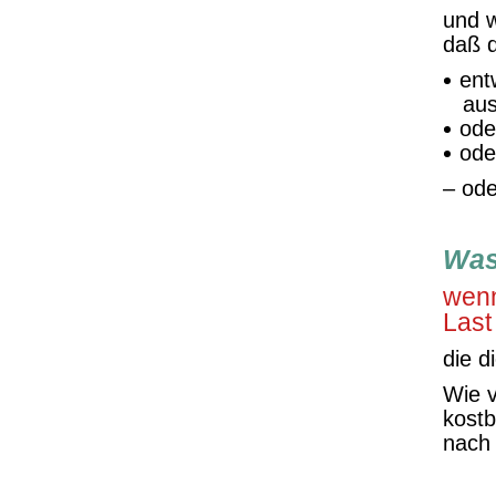
und w
daß 
ent
aus
ode
ode
– ode
Was
wenn
Last
die d
Wie v
kostb
nach 