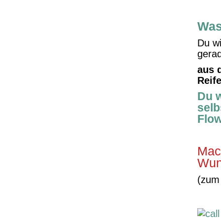
Was
Du wi
gerad
aus 
Reif
Du w
sel
Flow
Mac
Wun
(zum 