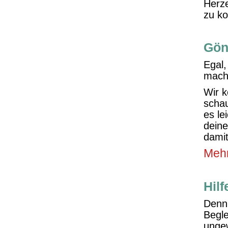
Herze
zu k
Gönn
Egal,
macht
Wir 
schau
es le
deine
dami
Mehr
Hilf
Denn 
Begle
ungew