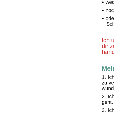
wed
noc
ode
Sch
Ich 
dir 
hand
Mei
1. Ic
zu ve
wunde
2. Ic
geht.
3. Ic