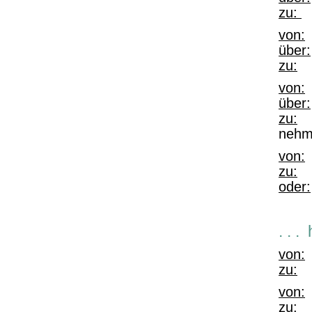
zu:
„
von:
„
über:
zu:
„W
von:
„
über:
zu:
„K
nehme
von:
„
zu:
„N
oder:
. . 
von:
zu:
K
von:
zu:
W