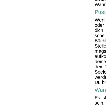
Wahr
Pus
Wenn
oder 
dich 
schei
Bächl
Stell
mags
aufko
deine
dein 
Seele
werd
Du br
Wuns
Es is
sein,