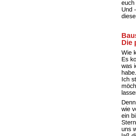
euch 
Und –
diese
Bau
Die
Wie k
Es ko
was 
habe
Ich s
möcht
lasse
Denn 
wie v
ein 
Stern
uns w
laß d