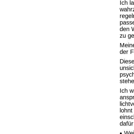
Ich l
wahrz
regel
passe
den W
zu g
Meine
der F
Diese
unsic
psych
stehe
Ich w
anspr
licht
lohnt
einsc
dafür
Wei