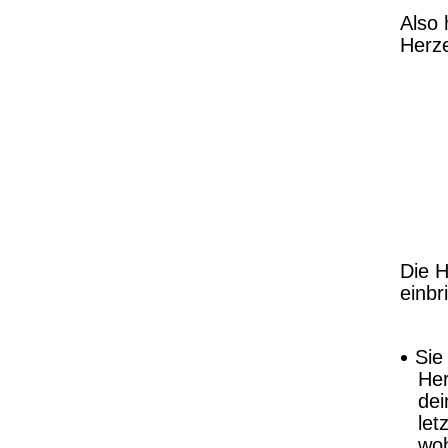
Also 
Herze
Die H
einbr
Sie
Her
dei
let
woh