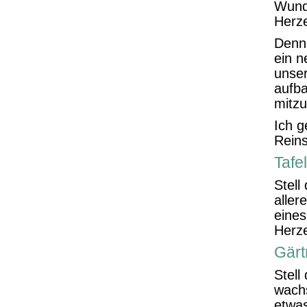
Wunde
Herze
Denn 
ein n
unser
aufb
mitzu
Ich g
Rein
Tafe
Stell
aller
eines
Herz
Gärt
Stell
wachs
etwas