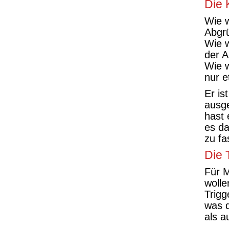
Die 
Wie w
Abgr
Wie w
der A
Wie w
nur e
Er is
ausge
hast 
es da
zu fa
Die 
Für 
wolle
Trigg
was d
als a