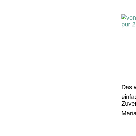
Das 
einfa
Zuver
Mari