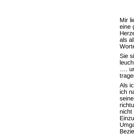
Mir l
eine
Herze
als a
Worte
Sie si
leuch
…. un
trage
Als i
ich n
seine
richt
nicht
Einzu
Umga
Bezi