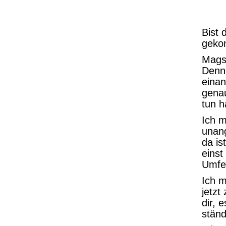
Bist 
gek
Magst
Denn 
eina
genau
tun h
Ich m
unan
da is
einst
Umfel
Ich m
jetzt
dir, 
ständ