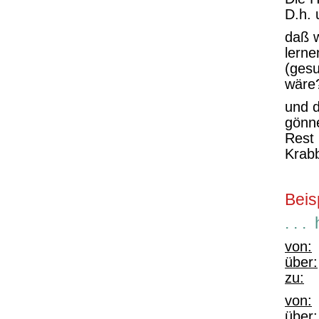
D.h. 
daß w
lerne
(gesu
wäre?
und d
gönn
Rest
Krabb
Beis
. . 
von:
„
über:
zu:
„
von:
„
über: