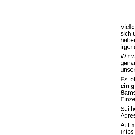
Viell
sich 
haben
irge
Wir w
genau
unser
Es lo
ein 
Sams
Einze
Sei h
Adre
Auf m
Infos