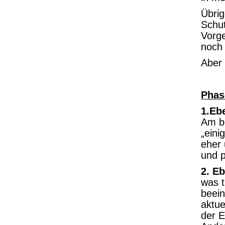
Übrig
Schu
Vorge
noch 
Aber 
Phas
1.Eb
Am be
„eini
eher 
und p
2. E
was t
beein
aktue
der E