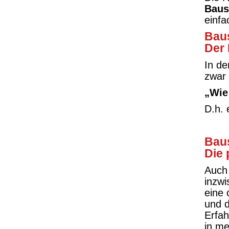
Baus
einfa
Baus
Der 
In d
zwar
„Wie 
D.h. 
Bau
Die 
Auch 
inzwi
eine
und 
Erfah
in me