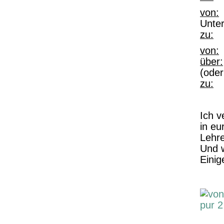
von:
V
Unter
zu:
Na
von:
über:
(oder
zu:
E
Ich 
in e
Lehre
Und w
Einig