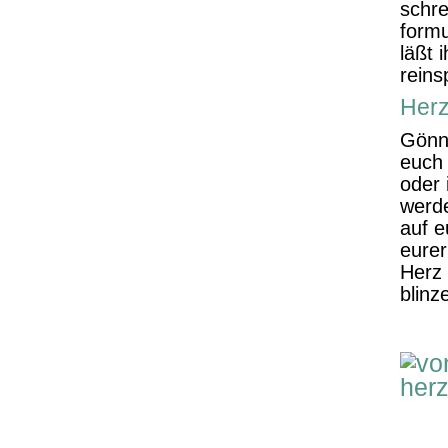
schre
formu
läßt 
reins
Herz
Gönn
euch 
oder 
werde
auf e
eure
Herz 
blinz