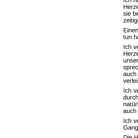
Ich h
Herze
sie 
zeiti
Einen
tun h
Ich 
Herze
unser
spre
auch
verle
Ich v
durc
natür
auch 
Ich v
Gang
Die 