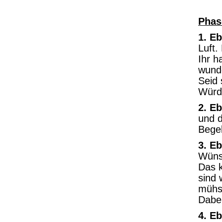
Phas
1. E
Luft.
Ihr h
wund
Seid 
Würdi
2. E
und d
Begeb
3. E
Wünsc
Das k
sind 
mühs
Dabei
4. E