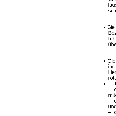
lau
sch
Sie
Bez
füh
übe
Gle
ih
Her
rot
– d
– d
mit
– d
und
– d