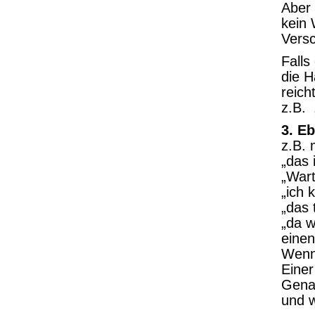
Aber 
kein 
Versc
Falls
die H
reich
z.B. „
3. E
z.B. 
„das 
„Wart
„ich 
„das 
„da w
einen
Wen
Einer
Genau
und w