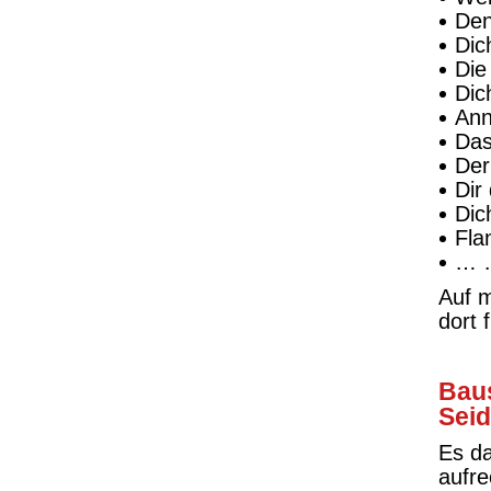
Den
Dic
Die
Dic
Ann
Das
Der
Dir
Dic
Fla
… 
Auf 
dort 
Baus
Seid
Es d
aufre