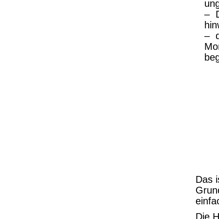
ung
– D
hin
– d
Mon
be
Das i
Grund
einfa
Die 