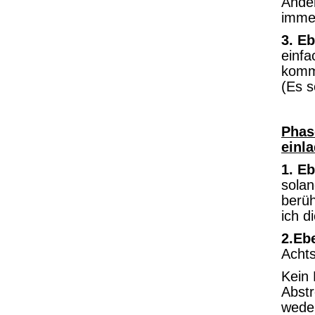
Ander
immer
3. E
einf
komm
(Es s
Phas
einl
1. E
solan
berüh
ich d
2.Eb
Achts
Kein 
Abstr
weder