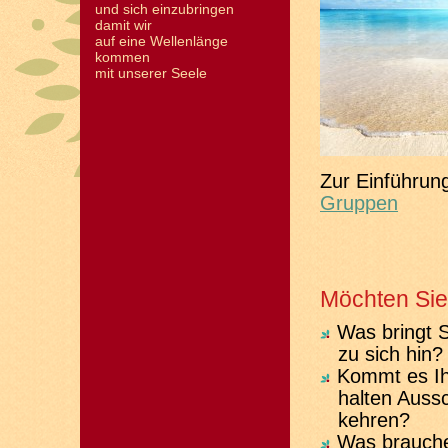
und sich einzubringen
damit wir
auf eine Wellenlänge
kommen
mit unserer Seele
Zur Einführun
Gruppen
Möchten Sie 
Was bringt S
zu sich hin?
Kommt es Ihn
halten Auss
kehren?
Was brauche