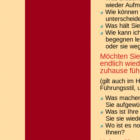
wieder Aufm
Wie können 
unterscheid
Was hält Sie
Wie kann ic
begegnen ler
oder sie we
Möchten Sie 
endlich wied
zuhause füh
(gilt auch im 
Führungsstil, u
Was machen
Sie aufgewüh
Was ist Ihre
Sie sie wie
Wo ist es no
Ihnen?