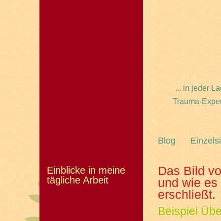
... in jeder
Trauma-Expert
Blog
Einzels
Das Bild v
Einblicke in meine
tägliche Arbeit
und wie es 
erschließt.
Beispiel Üb