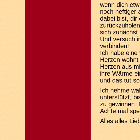
wenn dich etwa
noch heftiger 
dabei bist, di
zurückzuholen
sich zunächst 
Und versuch i
verbinden!
Ich habe eine
Herzen wohnt 
Herzen aus mi
ihre Wärme ein
und das tut so
Ich nehme wah
unterstützt, b
zu gewinnen. E
Achte mal spez
Alles alles Lie