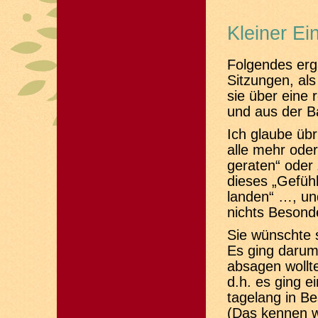
Kleiner Ein
Folgendes erga
Sitzungen, als
sie über eine 
und aus der B
Ich glaube üb
alle mehr oder
geraten“ oder 
dieses „Gefüh
landen“ …, und
nichts Besonde
Sie wünschte 
Es ging darum
absagen wollte
d.h. es ging e
tagelang in B
(Das kennen w