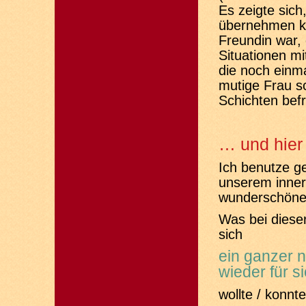
Es zeigte sich
übernehmen ko
Freundin war, 
Situationen mi
die noch einma
mutige Frau s
Schichten befr
… und hier 
Ich benutze ge
unserem innere
wunderschönes
Was bei dieser
sich
ein ganzer 
wieder für s
wollte / konnte