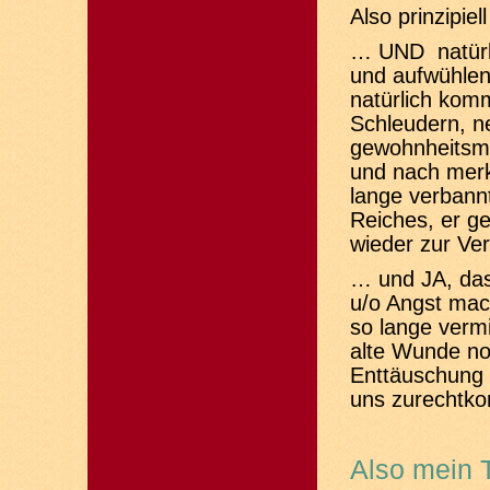
Also prinzipi
… UND natürli
und aufwühlen
natürlich kom
Schleudern, n
gewohnheitsmä
und nach mer
lange verbann
Reiches, er g
wieder zur Ve
… und JA, das
u/o Angst mach
so lange vermi
alte Wunde noc
Enttäuschung 
uns zurecht
Also mein T