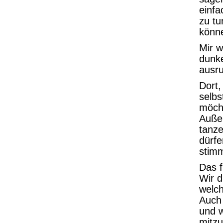
einfa
zu tu
könn
Mir w
dunke
ausru
Dort,
selbs
möch
Auße
tanze
dürfe
stimm
Das f
Wir d
welch
Auch 
und 
mitzu