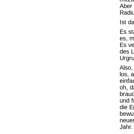
Aber 
Radi
Ist d
Es st
es, m
Es ve
des L
Urgr
Also,
los, 
einf
oh, d
brau
und f
die E
bewuß
neue
Jahr.