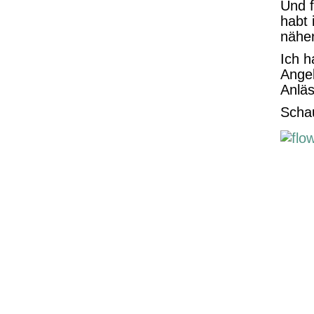
Und f
habt 
nähe
Ich h
Angeb
Anläs
Schau