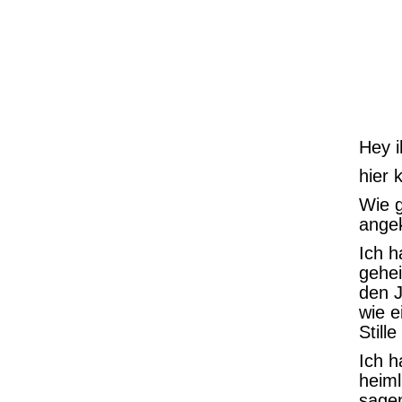
Hey i
hier
Wie g
ange
Ich h
gehei
den J
wie e
Still
Ich h
heiml
sagen