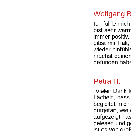
Wolfgang B
Ich fühle mic
bist sehr warm
immer positiv,
gibst mir Halt
wieder hinfüh
machst deinen 
gefunden hab
Petra H.
„Vielen Dank 
Lächeln, dass
begleitet mich
gutgetan, wie 
aufgezeigt has
gelesen und g
ist es von gr