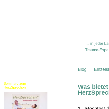
... in jeder
Trauma-Expert
Blog
Einzels
Seminare zum
Was bietet
HerzSprechen
HerzSprec
Möchtest d