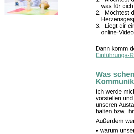
was für dich
Möchtest d
Herzensgesp
Liegt dir e
online-Vide
Dann komm doc
Einführungs-
Was schenk
Kommunik
Ich werde mic
vorstellen und
unseren Austa
halten bzw. ih
Außerdem werd
warum unser