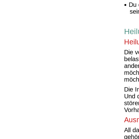
Du 
sei
Hei
Heil
Die v
belas
ande
möcht
möch
Die I
Und d
störe
Vorh
Ausm
All d
gehör