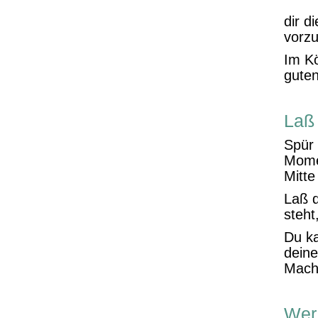
dir d
vorzu
Im Kö
guten
Laß 
Spür 
Mome
Mitte
Laß d
steht
Du ka
deine
Macht
Wer 