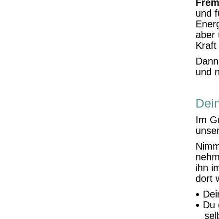
Fre
und f
Energ
aber 
Kraft
Dann 
und n
Dei
Im G
unser
Nimm 
nehme
ihn i
dort 
Dei
Du 
sel