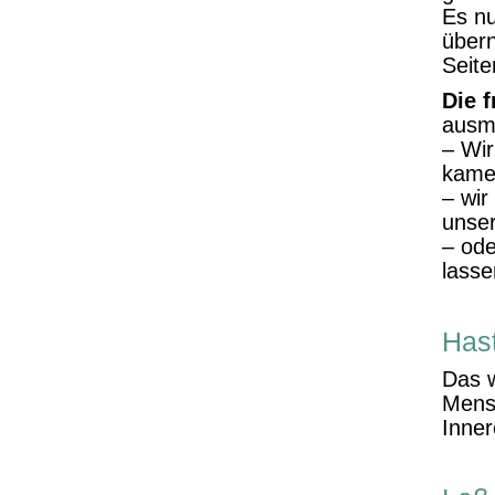
Es nu
übern
Seite
Die 
ausm
– Wir
kame
– wir
unse
– ode
lasse
Has
Das w
Mensc
Inner