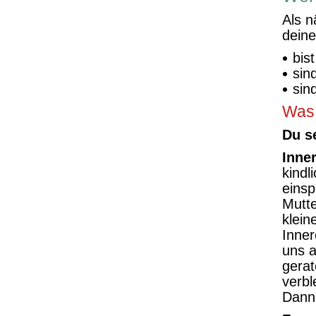
Als 
deine
bis
sin
sin
Was 
Du s
Inne
kindl
einsp
Mutte
klein
Inner
uns a
gerat
verbl
Dann 