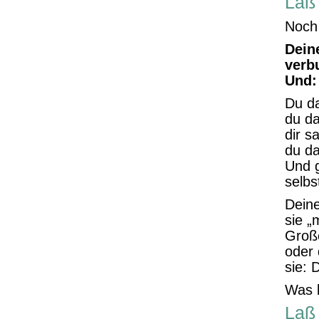
Laß 
Noch 
Dein
verb
Und: 
Du da
du da
dir sa
du da
Und g
selbs
Dein
sie „
Große
oder 
sie: 
Was 
Laß 