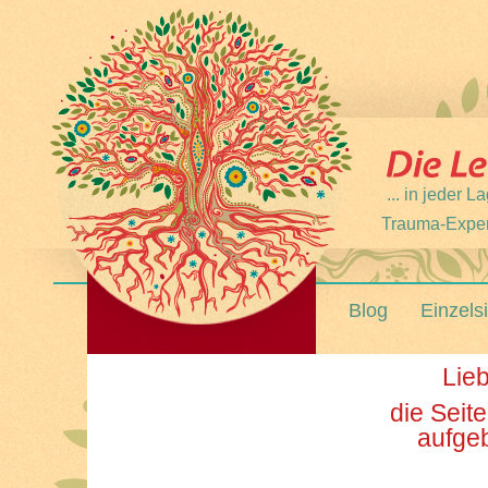
... in jeder
Trauma-Expert
Blog
Einzels
Lie
die Seit
aufgeb