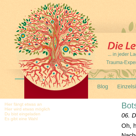
... in jeder
Trauma-Expert
Blog
Einzels
Bot
Hier fängt etwas an
Hier wird etwas möglich
Du bist eingeladen
06. D
Es gibt eine Wahl
Oh, h
Nachd