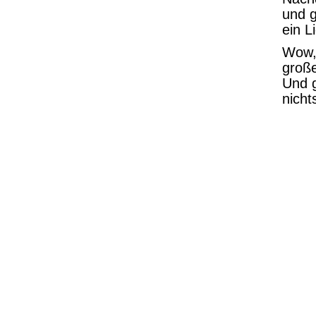
und g
ein L
Wow, 
große
Und g
nicht