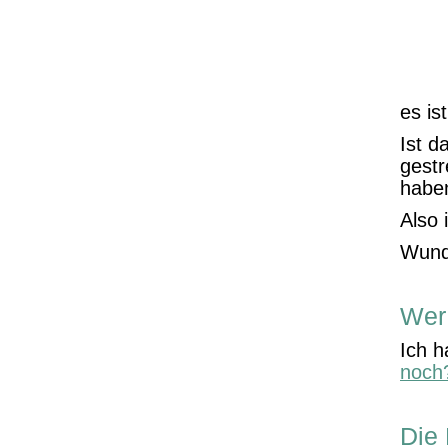
es is
Ist d
gest
habe
Also 
Wund
Wer 
Ich h
noch
Die 