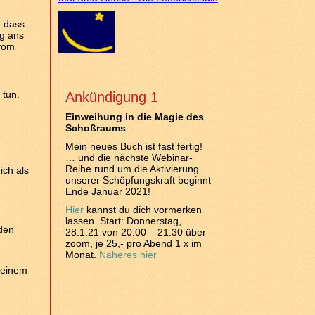
, dass
ig ans
 vom
 tun.
Ankündigung 1
Einweihung in die Magie des
Schoßraums
Mein neues Buch ist fast fertig!
… und die nächste Webinar-
Reihe rund um die Aktivierung
ich als
unserer Schöpfungskraft beginnt
Ende Januar 2021!
Hier
kannst du dich vormerken
lassen. Start: Donnerstag,
den
28.1.21 von 20.00 – 21.30 über
zoom, je 25,- pro Abend 1 x im
Monat.
Näheres hier
 meinem