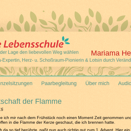
Mariama He
 jeder Lage den liebevollen Weg wählen
-Expertin, Herz- u. Schoßraum-Pionierin & Lotsin durch Verän
inzelsitzungen
Paarbegleitung
Über mich
Audi
tschaft der Flamme
15
be ich mir nach dem Frühstück noch einen Moment Zeit genommen un
offen in die Flamme der Kerze geschaut, die ich brennen hatte.
 da so tief berührte, paßt nun auch richtig gut zum 1. Advent. Hier ein