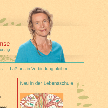
nse
derung
os
Laß uns in Verbindung bleiben
Neu in der Lebensschule
d
 paar