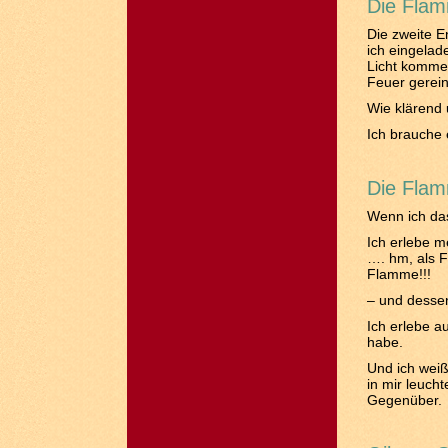
Die Flam
Die zweite E
ich eingelad
Licht kommen
Feuer gerei
Wie klärend 
Ich brauche 
Die Flam
Wenn ich da
Ich erlebe m
…. hm, als F
Flamme!!!
– und dessen
Ich erlebe 
habe.
Und ich weiß 
in mir leuch
Gegenüber.