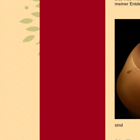
meiner Entd
sind