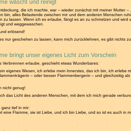
me wäscht und reinigt
ntdeckung, die ich machte, war – wieder zunächst mit meiner Mutter – 
en bin, alles Belastende zwischen mir und dem anderen Menschen ruh
 zu lassen. Wenn ich es erlaube, fängt es an zu schmelzen und wird
nigt und weggewaschen.
und erlösend!
es nur geschehen zu lassen, kann mich zurücklehnen, es gibt nichts zu
me bringt unser eigenes Licht zum Vorschein
s Verbrennen erlaube, geschieht etwas Wunderbares:
ein eigenes Wesen, ich erlebe mein Innerstes, das ich bin, ich erlebe m
lammenträgerin – oder besser Flammenbergerin – und gleichzeitig als
 nicht genug!
auch das Licht des anderen Menschen, mit dem ich mich gerade verbun
ganz tief in mir:
tet eine Flamme, sie ist Liebe, und ich bin Liebe, und so ist es auch in