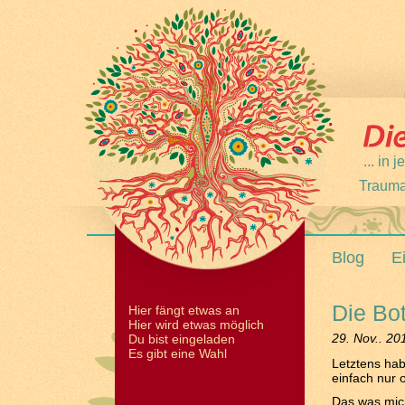
... in
Trauma
Blog
E
Die Bo
Hier fängt etwas an
Hier wird etwas möglich
29. Nov.. 20
Du bist eingeladen
Es gibt eine Wahl
Letztens ha
einfach nur 
Das was mich