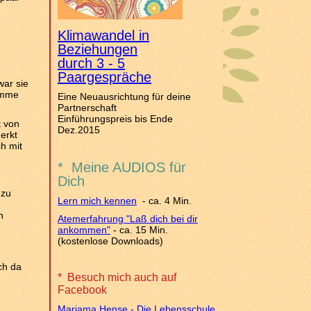
Klimawandel in
Beziehungen
durch 3 - 5
Paargespräche
war sie
lamme
Eine Neuausrichtung für deine
Partnerschaft
Einführungspreis bis Ende
t von
Dez.2015
erkt
h mit
* Meine AUDIOS für
Dich
 zu
Lern mich kennen
- ca. 4 Min.
n
Atemerfahrung "Laß dich bei dir
ankommen"
- ca. 15 Min.
(kostenlose Downloads)
ch da
* Besuch mich auch auf
Facebook
Mariama Hense - Die Lebensschule