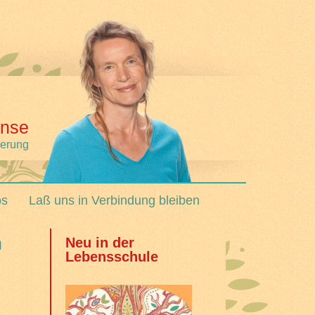
nse
derung
os
Laß uns in Verbindung bleiben
n
Neu in der
Lebensschule