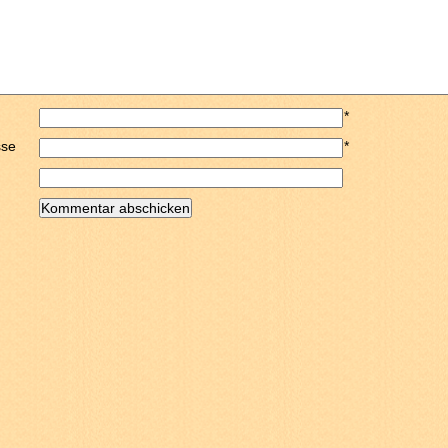
*
sse
*