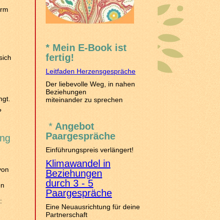
orm
* Mein E-Book ist
fertig!
sich
Leitfaden Herzensgespräche
Der liebevolle Weg, in nahen
Beziehungen
ngt.
miteinander zu sprechen
?
*
Angebot
Paargespräche
ung
Einführungspreis verlängert!
Klimawandel in
von
Beziehungen
durch 3 - 5
en
Paargespräche
:
Eine Neuausrichtung für deine
Partnerschaft