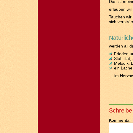
Das ist mein
erlauben wir
Tauchen wir 
sich verströ
Natürlic
werden all d
Frieden u
Stabilität
Melodik, D
ein Lache
… im Herzsc
Schreibe
Kommentar