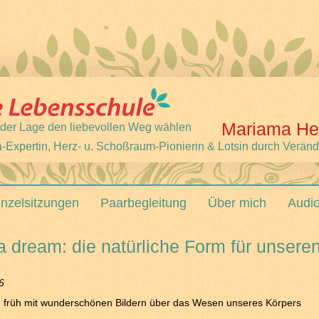
Mariama He
 jeder Lage den liebevollen Weg wählen
-Expertin, Herz- u. Schoßraum-Pionierin & Lotsin durch Verän
inzelsitzungen
Paarbegleitung
Über mich
Audi
a dream: die natürliche Form für unsere
6
e früh mit wunderschönen Bildern über das Wesen unseres Körpers