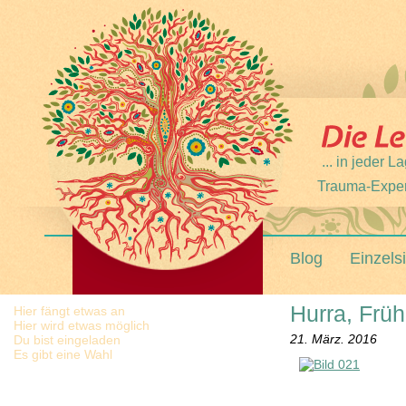
... in jeder
Trauma-Expert
Blog
Einzels
Hurra, Früh
Hier fängt etwas an
Hier wird etwas möglich
21. März. 2016
Du bist eingeladen
Es gibt eine Wahl