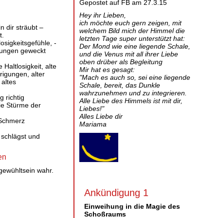
Gepostet auf FB am 27.3.15
Hey ihr Lieben,
ich möchte euch gern zeigen, mit
n dir sträubt –
welchem Bild mich der Himmel die
t.
letzten Tage super unterstützt hat:
losigkeitsgefühle, -
Der Mond wie eine liegende Schale,
ungen geweckt
und die Venus mit all ihrer Liebe
oben drüber als Begleitung
e Haltlosigkeit, alte
Mir hat es gesagt:
drigungen, alter
"Mach es auch so, sei eine liegende
altes
Schale, bereit, das Dunkle
wahrzunehmen und zu integrieren.
g richtig
Alle Liebe des Himmels ist mit dir,
die Stürme der
Liebes!"
Alles Liebe dir
 Schmerz
Mariama
 schlägst und
en
gewühltsein wahr.
Ankündigung 1
Einweihung in die Magie des
Schoßraums