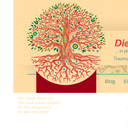
... in
Trauma
Blog
E
Hier fängt etwas an
Hier wird etwas möglich
Du bist eingeladen
Es gibt eine Wahl