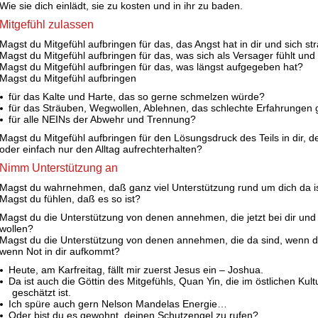
Wie sie dich einlädt, sie zu kosten und in ihr zu baden.
Mitgefühl zulassen
Magst du Mitgefühl aufbringen für das, das Angst hat in dir und sich st
Magst du Mitgefühl aufbringen für das, was sich als Versager fühlt un
Magst du Mitgefühl aufbringen für das, was längst aufgegeben hat?
Magst du Mitgefühl aufbringen
für das Kalte und Harte, das so gerne schmelzen würde?
für das Sträuben, Wegwollen, Ablehnen, das schlechte Erfahrungen
für alle NEINs der Abwehr und Trennung?
Magst du Mitgefühl aufbringen für den Lösungsdruck des Teils in dir, der
oder einfach nur den Alltag aufrechterhalten?
Nimm Unterstützung an
Magst du wahrnehmen, daß ganz viel Unterstützung rund um dich da i
Magst du fühlen, daß es so ist?
Magst du die Unterstützung von denen annehmen, die jetzt bei dir und 
wollen?
Magst du die Unterstützung von denen annehmen, die da sind, wenn d
wenn Not in dir aufkommt?
Heute, am Karfreitag, fällt mir zuerst Jesus ein – Joshua.
Da ist auch die Göttin des Mitgefühls, Quan Yin, die im östlichen Kult
geschätzt ist.
Ich spüre auch gern Nelson Mandelas Energie…
Oder bist du es gewohnt, deinen Schutzengel zu rufen?