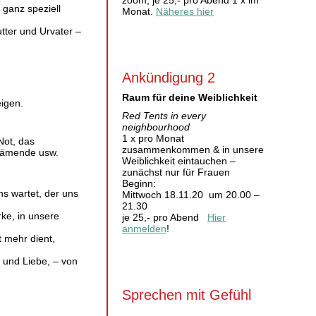
zoom, je 25,- pro Abend 1 x im
 ganz speziell
Monat.
Näheres hier
tter und Urvater –
Ankündigung 2
Raum für deine Weiblichkeit
eigen.
Red Tents in every
neighbourhood
1 x pro Monat
Not, das
zusammenkommen & in unsere
chämende usw.
Weiblichkeit eintauchen –
zunächst nur für Frauen
Beginn:
ns wartet, der uns
Mittwoch 18.11.20 um 20.00 –
21.30
rke, in unsere
je 25,- pro Abend
Hier
anmelden
!
 mehr dient,
 und Liebe, – von
Sprechen mit Gefühl