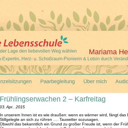
Mariama He
 jeder Lage den liebevollen Weg wählen
-Expertin, Herz- u. Schoßraum-Pionierin & Lotsin durch Verän
inzelsitzungen
Paarbegleitung
Über mich
Audi
Frühlingserwachen 2 – Karfreitag
03. Apr.. 2015
In unserem Innen ist es wie draußen: wenn es wärmer wird, fängt das 
Stillgelegte an sich zu rühren …. Tauwetter sozusagen.
Obwohl das bekanntlich ein Grund zu großer Freude ist, wenn der Früh