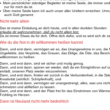
Mein persönlicher ständiger Begleiter ist meine Seele, die immer und
nur für mich da ist.
Über meine Seele kann ich auch unser aller Ureltern erreichen: Urmu
auch Gott genannt.
Nicht mehr allein
Das ist meine Einladung an dich heute, und in allen dunklen Stunden:
erlaube dir wahrzunehmen, daß du nicht allein bist.
Da ist immer Etwas da für dich. Öffne dich dafür, und es wird sich dir z
Wie du die Not in dir willkommen heißen kannst
Dann, und erst dann, vermögen wir es, das Unangenehme in uns, die 
Ungeliebte, das Verpönte, das Grauen, das Eklige, die Öde, das Bes
willkommen zu heißen.
Dann, und erst dann, sind wir sicher und mutig genug.
Dann, und erst dann, spüren wir wieder, daß da ein KönigInthron auf u
einlädt, unseren Platz wieder einzunehmen.
Dann, und erst dann, finden wir zurück in die Verbundenheit, in die Stä
Kreativität (wörtlich: Schöpferkraft), und
Dann, und erst dann, vermögen wir unangestrengt, alles, was uns nicht
schmelzen und abfließen zu lassen.
Dann, und erst dann, wird der Platz frei für das Einströmen von Wärme
Frühling im Herzen.
Dann ist Neuland nicht mehr bedrohlich