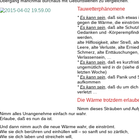
Übergang manchmal durchaus mit Geburtswehen zu vergleichen.
Tauwetterphänomene
*
Es kann sein
, daß sich etwas i
gegen die Wärme, die einström
*
Es kann sein
, daß alte Schutz
Gedanken und -Körperempfind
werden,
alte Hilflosigkeit, alter Streß, alt
Leere, alte Verluste, alte Ernie
Schmerz, alte Enttäuschungen, 
Verlassensein, …
*
Es kann sein
, daß es kurzfristi
ungemütlich wird in dir (siehe 
letzten Woche)
*
Es kann sein
, daß Panik und
aufkommen
*
Es kann sein
, daß du um dich
verletzt …
Die Wärme trotzdem erlaub
Nimm dieses Sträuben und Auf
Nimm alles Unangenehme einfach nur wahr.
Erlaube, daß es nun da ist.
Und dann nimm auch die neue Wärme wahr, die einströmt.
Wie sie dich berühren und einhüllen will – so sanft und so zärtlich,
Wie sie dich laben und streicheln will,