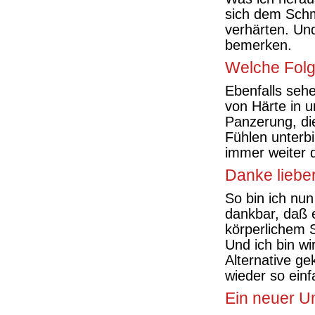
sich dem Schm
verhärten. Und
bemerken.
Welche Folg
Ebenfalls sehe
von Härte in u
Panzerung, di
Fühlen unterb
immer weiter 
Danke liebe
So bin ich nu
dankbar, daß 
körperlichem 
Und ich bin wi
Alternative ge
wieder so einf
Ein neuer U