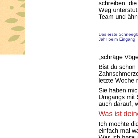
schreiben, die
Weg unterstüt
Team und ähnli
Das erste Schneegl
Jahr beim Eingang
„schräge Vögel
Bist du schon
Zahnschmerzen
letzte Woche ni
Sie haben mic
Umgangs mit 
auch darauf, w
Was ist dei
Ich möchte di
einfach mal w
Was ich heraus