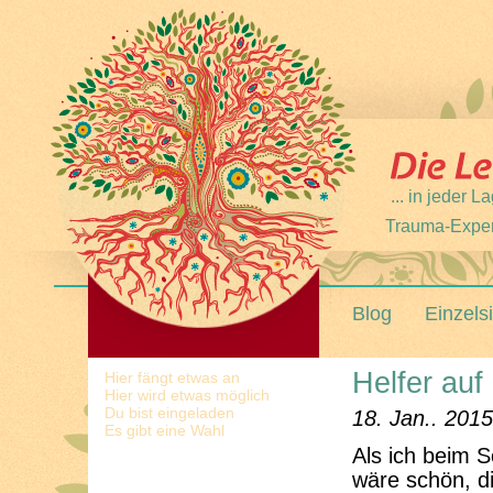
... in jeder
Trauma-Expert
Blog
Einzels
Helfer au
Hier fängt etwas an
Hier wird etwas möglich
Du bist eingeladen
18. Jan.. 2015
Es gibt eine Wahl
Als ich beim 
wäre schön, di