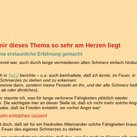
ir dieses Thema so sehr am Herzen liegt
ine erstaunliche Erfahrung gemacht
bereit war, auch durch lange vermiedenen alten Schmerz einfach hindu
ch in
Teil 2
berichte – u.a. auch beinhaltete, daß ich lernte, im Feuer, in
s Schmerzes zu stehen und zu erkennen:
rbrenne dann, sondern meine Fesseln an ihn, und der alte Schmerz heilt
lt ab oder ähnliches)
,
 staunte ich, was für lange verlorene Fähigkeiten plötzlich wieder
 Die wichtigste hier an dieser Stelle ist, daß ich nicht mehr solche Ang
be, daß da Frieden entsteht, wo vorher Angst war!
eln entstehen lassen!
 doch, daß wir für ein friedvolles Miteinander solche Fähigkeiten brau
m Feuer des eigenen Schmerzes zu stehen.