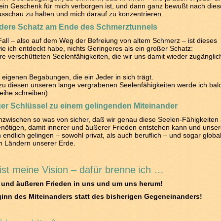
 ein Geschenk für mich verborgen ist, und dann ganz bewußt nach die
sschau zu halten und mich darauf zu konzentrieren.
dere Schatz am Ende des Schmerztunnels
all – also auf dem Weg der Befreiung von altem Schmerz – ist dieses
e ich entdeckt habe, nichts Geringeres als ein großer Schatz:
re verschütteten Seelenfähigkeiten, die wir uns damit wieder zugänglic
eigenen Begabungen, die ein Jeder in sich trägt.
zu diesen unseren lange vergrabenen Seelenfähigkeiten werde ich bal
eihe schreiben)
ger Schlüssel zu einem gelingenden Miteinander
inzwischen so was von sicher, daß wir genau diese Seelen-Fähigkeiten 
nötigen, damit innerer und äußerer Frieden entstehen kann und unse
endlich gelingen – sowohl privat, als auch beruflich – und sogar globa
n Ländern unserer Erde.
ist meine Vision – dafür brenne ich …
 und äußeren Frieden in uns und um uns herum!
inn des Miteinanders statt des bisherigen Gegeneinanders!