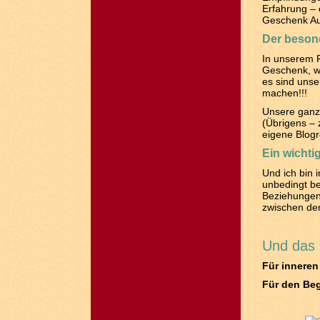
Erfahrung –
Geschenk Au
Der beson
In unserem F
Geschenk, wi
es sind unse
machen!!!
Unsere ganz 
(Übrigens – 
eigene Blogr
Ein wichti
Und ich bin 
unbedingt be
Beziehungen 
zwischen de
Und das 
Für inneren
Für den Beg