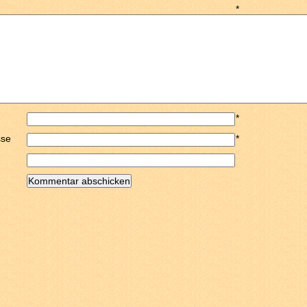
*
*
sse
*