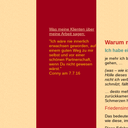
Was meine Klienten über
meine Arbeit sagen:
"Ich wäre nie innerlich
Warum m
erwachsen geworden, auf
einem guten Weg zu mir
Ich habe e
selbst und vor einer
je mehr ich 
schönen Partnerschaft,
gehen, …
wenn Du nicht gewesen
wärst."
(was – wie i
Conny am 7.7.16
Hölle diese
nicht ich ve
schmilzt, fäl
… desto mehr
zurückkamen.
Schmerzen ha
Friedensins
Das bedeutet
wie diese, i