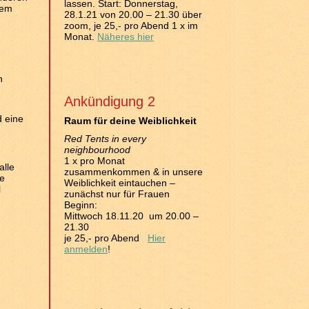
lassen. Start: Donnerstag,
sem
28.1.21 von 20.00 – 21.30 über
zoom, je 25,- pro Abend 1 x im
Monat.
Näheres hier
h
Ankündigung 2
d eine
Raum für deine Weiblichkeit
Red Tents in every
neighbourhood
1 x pro Monat
alle
zusammenkommen & in unsere
re
Weiblichkeit eintauchen –
l
zunächst nur für Frauen
Beginn:
Mittwoch 18.11.20 um 20.00 –
21.30
je 25,- pro Abend
Hier
anmelden
!