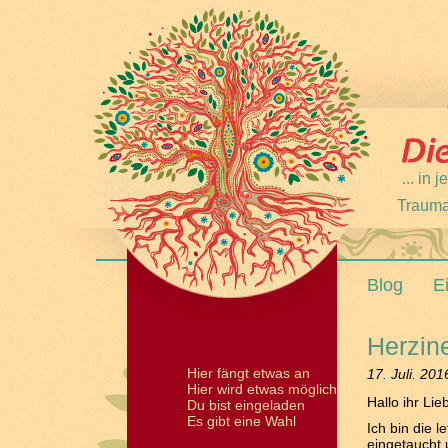
... in
Trauma
Blog
E
Herzin
Hier fängt etwas an
17. Juli. 201
Hier wird etwas möglich
Hallo ihr Lie
Du bist eingeladen
Es gibt eine Wahl
Ich bin die 
eingetaucht 