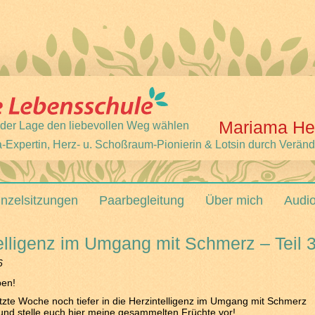
Mariama He
 jeder Lage den liebevollen Weg wählen
-Expertin, Herz- u. Schoßraum-Pionierin & Lotsin durch Verän
inzelsitzungen
Paarbegleitung
Über mich
Audi
elligenz im Umgang mit Schmerz – Teil 
6
ben!
letzte Woche noch tiefer in die Herzintelligenz im Umgang mit Schmerz
und stelle euch hier meine gesammelten Früchte vor!