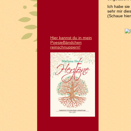
Ich habe sie
sehr mir die
(Schaue hie
Hier kannst du in mein
PoesieBändchen
reinschnuppern!