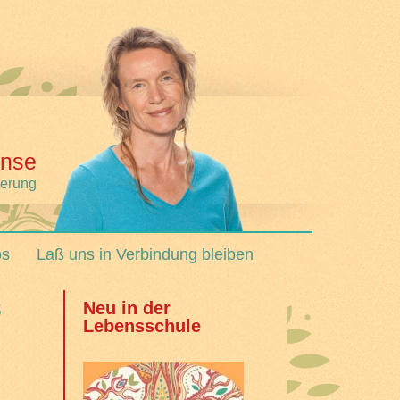
nse
derung
os
Laß uns in Verbindung bleiben
3
Neu in der
Lebensschule