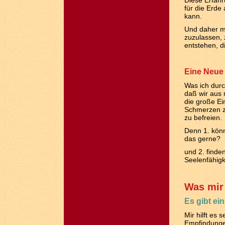
Diese Erfahru
für die Erde
kann.
Und daher m
zuzulassen, 
entstehen, d
Eine Neue
Was ich durc
daß wir aus 
die große Ei
Schmerzen z
zu befreien.
Denn 1. könn
das gerne?
und 2. finde
Seelenfähigk
Was mir 
Es gibt e
Mir hilft e
Empfindungen