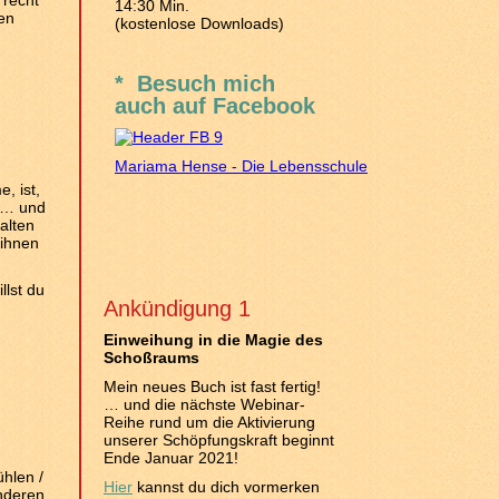
 recht
14:30 Min.
zen
(kostenlose Downloads)
* Besuch mich
auch auf Facebook
Mariama Hense - Die Lebensschule
, ist,
! … und
alten
 ihnen
llst du
Ankündigung 1
Einweihung in die Magie des
Schoßraums
Mein neues Buch ist fast fertig!
… und die nächste Webinar-
Reihe rund um die Aktivierung
unserer Schöpfungskraft beginnt
Ende Januar 2021!
hlen /
Hier
kannst du dich vormerken
anderen