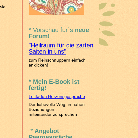
wie
* Vorschau für´s
neue
Forum!
"Heilraum für die zarten
Saiten
in uns"
zum Reinschnuppern einfach
anklicken!
* Mein E-Book ist
fertig!
Leitfaden Herzensgespräche
Der liebevolle Weg, in nahen
Beziehungen
miteinander zu sprechen
*
Angebot
Paargespräche