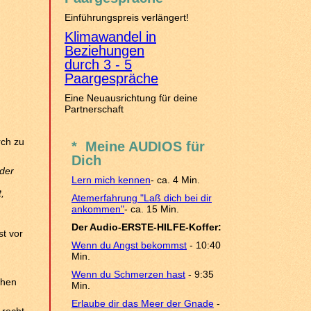
Einführungspreis verlängert!
Klimawandel in
Beziehungen
durch 3 - 5
Paargespräche
Eine Neuausrichtung für deine
Partnerschaft
rch zu
* Meine AUDIOS für
Dich
 der
Lern mich kennen
- ca. 4 Min.
,
Atemerfahrung "Laß dich bei dir
ankommen"
- ca. 15 Min.
Der Audio-ERSTE-HILFE-Koffer:
st vor
Wenn du Angst bekommst
- 10:40
Min.
Wenn du Schmerzen hast
- 9:35
chen
Min.
Erlaube dir das Meer der Gnade
-