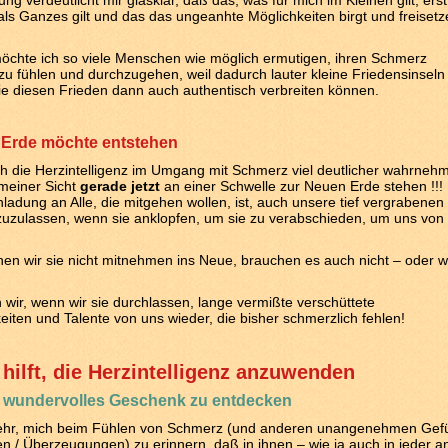
ng verdeutlicht mir glasklar, daß das, was für mich im Kleinen gilt, erst
 als Ganzes gilt und das das ungeanhte Möglichkeiten birgt und freiset
öchte ich so viele Menschen wie möglich ermutigen, ihren Schmerz
zu fühlen und durchzugehen, weil dadurch lauter kleine Friedensinseln
ie diesen Frieden dann auch authentisch verbreiten können.
 Erde möchte entstehen
h die Herzintelligenz im Umgang mit Schmerz viel deutlicher wahrnehme
meiner Sicht
gerade jetzt
an einer Schwelle zur Neuen Erde stehen !!
nladung an Alle, die mitgehen wollen, ist, auch unsere tief vergrabenen 
uzulassen, wenn sie anklopfen, um sie zu verabschieden, um uns von
en wir sie nicht mitnehmen ins Neue, brauchen es auch nicht – oder wi
n wir, wenn wir sie durchlassen, lange vermißte verschüttete
eiten und Talente von uns wieder, die bisher schmerzlich fehlen!
hilft, die Herzintelligenz anzuwenden
in wundervolles Geschenk zu entdecken
s sehr, mich beim Fühlen von Schmerz (und anderen unangenehmen Gefü
 / Überzeugungen) zu erinnern, daß in ihnen – wie ja auch in jeder 