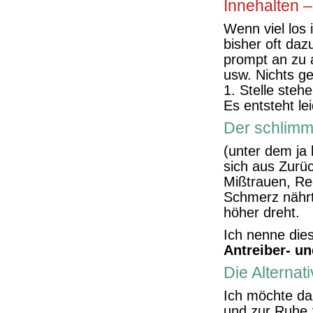
Innehalten –
Wenn viel los 
bisher oft daz
prompt an zu 
usw. Nichts ge
1. Stelle steh
Es entsteht le
Der schlimm
(unter dem ja 
sich aus Zurüc
Mißtrauen, Re
Schmerz nährt
höher dreht.
Ich nenne dies
Antreiber- u
Die Alternat
Ich möchte da
und zur Ruhe 