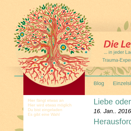
... in jeder
Trauma-Expert
Blog
Einzels
Liebe ode
Hier fängt etwas an
Hier wird etwas möglich
Du bist eingeladen
16. Jan.. 2016
Es gibt eine Wahl
Herausfor