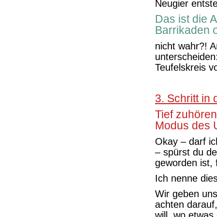
Neugier entst
Das ist die 
Barrikaden o
nicht wahr?! 
unterscheiden
Teufelskreis 
3. Schritt in
Tief zuhöre
Modus des
Okay – darf ic
– spürst du d
geworden ist, f
Ich nenne die
Wir geben un
achten darauf,
will, wo etwas