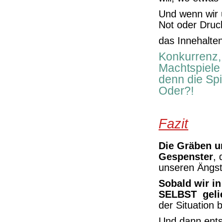
Und wenn wir 
Not oder Druck
das Innehalten
Konkurrenz,
Machtspiele
denn die Spir
Oder?!
Fazit
Die Gräben un
Gespenster
,
unseren Ängst
Sobald wir i
SELBST gelie
der Situation b
Und dann ents