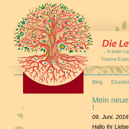
... in jeder
Trauma-Expert
Blog
Einzels
Mein neue
Hier fängt etwas an
!
Hier wird etwas möglich
Du bist eingeladen
Es gibt eine Wahl
09. Juni. 2016
Hallo ihr Liebe