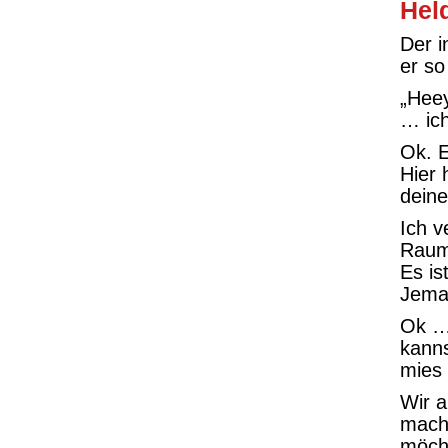
Hel
Der i
er so
„Heey
… ich
Ok. E
Hier 
deine
Ich v
Raum.
Es is
Jema
Ok … 
kann
mies 
Wir a
macht
möcht