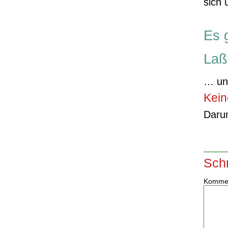
sich 
Es 
Laß
… und
Kein
Darum
Sch
Komme