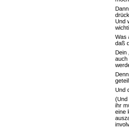
Dann,
drück
Und w
wicht
Was a
daß 
Dein
auch 
werd
Denn 
getei
Und 
(Und 
ihr m
eine 
ausza
invol