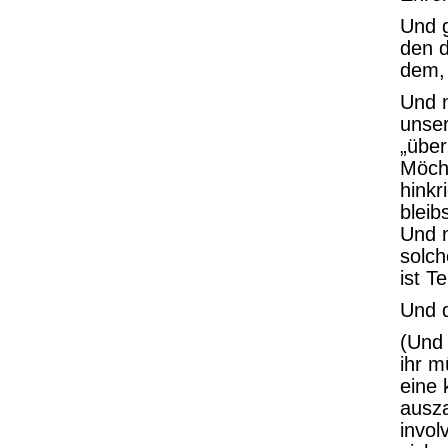
Und g
den d
dem, 
Und n
unser
„übe
Möch
hinkr
bleib
Und n
solch
ist T
Und 
(Und 
ihr m
eine 
ausz
invol