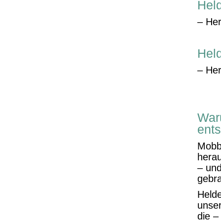
Hel
– Her
Hel
– Her
War
ents
Mobbi
herau
– und
gebra
Helde
unse
die –