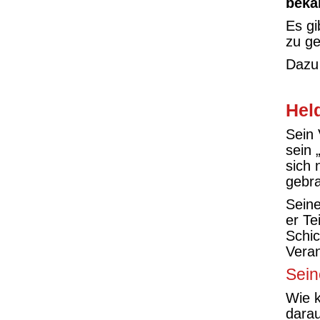
beka
Es gi
zu g
Dazu 
Hel
Sein 
sein 
sich 
gebra
Seine
er Te
Schic
Veran
Sein
Wie 
darau