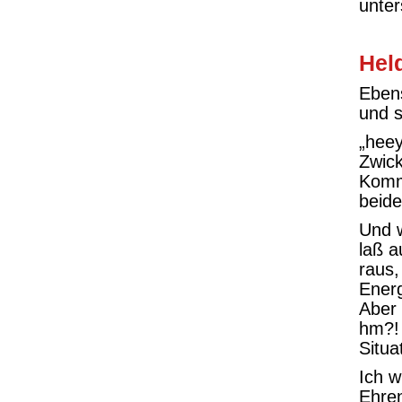
unter
Hel
Ebens
und s
„heey
Zwic
Komm 
beide
Und 
laß a
raus,
Ener
Aber 
hm?! 
Situa
Ich w
Ehren