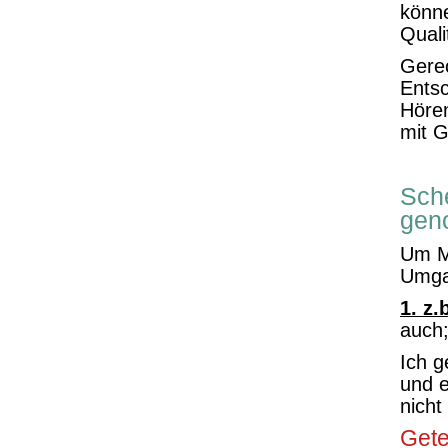
könne
Quali
Gerec
Entsc
Höre
mit G
Sche
gen
Um Mo
Umga
1. z.
auch
Ich g
und e
nicht
Gete