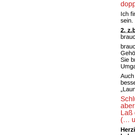
dopp
Ich f
sein.
2. z.
brau
brau
Gehö
Sie 
Umga
Auch 
besse
„Laun
Schl
aber
Laß 
(… u
Herz