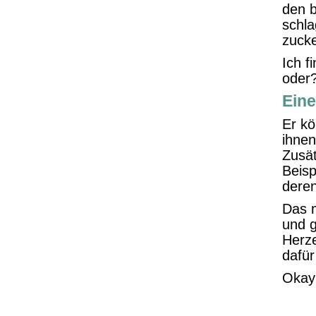
den 
schla
zucke
Ich f
oder?
Eine
Er kö
ihnen
Zusät
Beisp
dere
Das m
und g
Herze
dafür
Okay