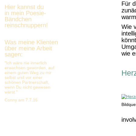
Für d
Hier kannst du
zunä
in mein Poesie-
warm 
Bändchen
reinschnuppern!
Wie v
intel
könnt
Was meine Klienten
Umga
über meine Arbeit
wie e
sagen:
"Ich wäre nie innerlich
erwachsen geworden, auf
Herz
einem guten Weg zu mir
selbst und vor einer
schönen Partnerschaft,
wenn Du nicht gewesen
wärst."
Conny am 7.7.16
Bildque
invol