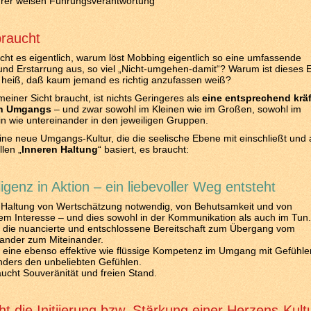
ihrer weisen Führungsverantwortung
raucht
cht es eigentlich, warum löst Mobbing eigentlich so eine umfassende
 und Erstarrung aus, so viel „Nicht-umgehen-damit“? Warum ist dieses 
o heiß, daß kaum jemand es richtig anzufassen weiß?
einer Sicht braucht, ist nichts Geringeres als
eine entsprechend kräf
en Umgangs
– und zwar sowohl im Kleinen wie im Großen, sowohl im
in wie untereinander in den jeweiligen Gruppen.
ine neue Umgangs-Kultur, die die seelische Ebene mit einschließt und 
llen „
Inneren Haltung
“ basiert, es braucht:
ligenz in Aktion – ein liebevoller Weg entsteht
e Haltung von Wertschätzung notwendig, von Behutsamkeit und von
em Interesse – und dies sowohl in der Kommunikation als auch im Tun.
 die nuancierte und entschlossene Bereitschaft zum Übergang vom
ander zum Miteinander.
 eine ebenso effektive wie flüssige Kompetenz im Umgang mit Gefühle
nders den unbeliebten Gefühlen.
ucht Souveränität und freien Stand.
t die Initiierung bzw. Stärkung einer Herzens-Kult