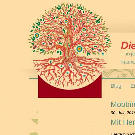
... in
Trauma
Blog
E
Mobbing
Hier fängt etwas an
Hier wird etwas möglich
30. Juli. 201
Du bist eingeladen
Es gibt eine Wahl
Mit He
Heute bin i