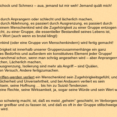
Schock und Schmerz – aua, jemand tut mir weh! Jemand quält mich!
 durch Anprangern oder schlecht und lächerlich machen,
 durch Ablehnung, es passiert durch Ausgrenzung, es passiert durch
 einem Menschenkind wird die Zugehörigkeit zu einer Gruppe entzogen
t, zu einer Gruppe, die essentieller Bestandteil seines Lebens ist,
m Wort (auch wenn es brutal klingt):
nkind (oder eine Gruppe von Menschenkindern) wird fertig gemacht!
rigkeit ist innerhalb unserer Gruppenzusammenhänge ein ganz
s Bedürfnis und außerdem ein konstitutives Element jeder Gruppe!
a manchmal schon, wenn man schräg angesehen wird – aber Anprangern
chen, Lächerlich machen,
usgrenzung, Isolierung sind mehr als Angriff – sind Quälen,
en Versuch, Andere fertigzumachen.
iffen-werden verliert
ein Menschenkind sein Zugehörigkeitsgefühl, un
 Sicherheit und Unversehrtheit, und bei Andauern verliert es sein
sein, seine Hoffnung … bis hin zu Suizid-Tendenzen.
ine Rechte, seine Wirksamkeit, ja, sogar seine Würde und sein Wert w
o schwierig macht, ist, daß es meist „geheim“ geschieht, im Verborgen
r greifbar und zu fassen ist, und daß es oft in der Gruppe stillschweig
 wird.