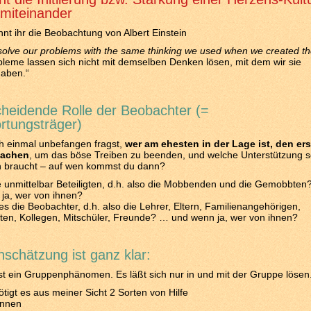
miteinander
nt ihr die Beobachtung von Albert Einstein
olve our problems with the same thinking we used when we created t
leme lassen sich nicht mit demselben Denken lösen, mit dem wir sie
haben.“
cheidende Rolle der Beobachter (=
rtungsträger)
h einmal unbefangen fragst,
wer am ehesten in der Lage ist, den er
machen
, um das böse Treiben zu beenden, und welche Unterstützung s
n braucht – auf wen kommst du dann?
e unmittelbar Beteiligten, d.h. also die Mobbenden und die Gemobbte
ja, wer von ihnen?
es die Beobachter, d.h. also die Lehrer, Eltern, Familienangehörigen,
ten, Kollegen, Mitschüler, Freunde? … und wenn ja, wer von ihnen?
nschätzung ist ganz klar:
st ein Gruppenphänomen. Es läßt sich nur in und mit der Gruppe lösen
ötigt es aus meiner Sicht 2 Sorten von Hilfe
Innen