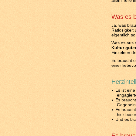
allem Teile 
Was es b
Ja, was brau
Ratlosigkeit
eigentlich s
Was es aus m
Kultur gut
Einzelnen dr
Es braucht e
einer liebevo
Herzintel
Es ist ein
engagiert
Es braucht
Gegenein
Es braucht
hier beso
Und es bra
Es brauch