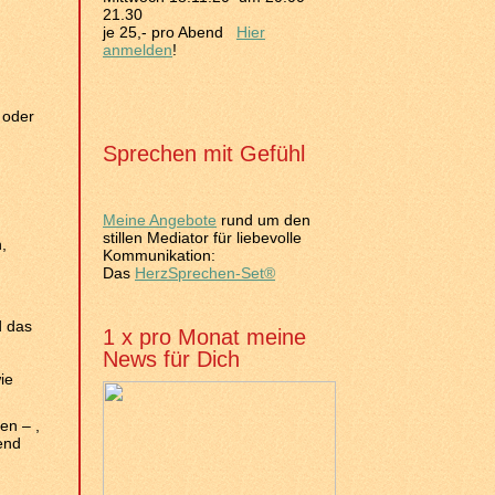
21.30
je 25,- pro Abend
Hier
anmelden
!
 oder
Sprechen mit Gefühl
Meine Angebote
rund um den
stillen Mediator für liebevolle
,
Kommunikation:
Das
HerzSprechen-Set®
d das
1 x pro Monat meine
News für Dich
ie
en – ,
end