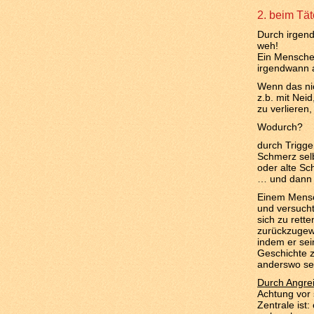
2. beim Tät
Durch irgend
weh!
Ein Menschen
irgendwann 
Wenn das nic
z.b. mit Neid
zu verlieren
Wodurch?
durch Trigge
Schmerz sel
oder alte S
… und dann 
Einem Mensch
und versuch
sich zu rett
zurückzugew
indem er sei
Geschichte z
anderswo sel
Durch Angreif
Achtung vor 
Zentrale ist: