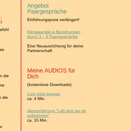
Angebot
Paargespräche
,
Einführungspreis verlängert!
)
efühl
Klimawandel in Beziehungen
durch 3 – 5 Paargespräche
Eine Neuausrichtung für deine
das
Partnerschaft
Meine AUDIOS für
Dich
m die
(kostenlose Downloads)
ine
Lern mich kennen
 die
ca. 4 Min.
Atemerfahrung "Laß dich bei dir
ankommen"
ca. 15 Min.
or