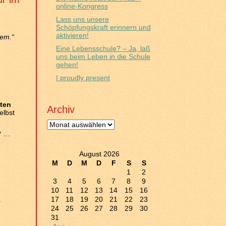
online-Kongress
Lass uns unsere
Schöpfungskraft erinnern und
aktivieren!
hem.“
Eine Lebensschule? – Ja, laß
uns beim Leben in die Schule
gehen!
I proudly present
sten
Archiv
elbst
Archiv
n? …
August 2026
M
D
M
D
F
S
S
1
2
3
4
5
6
7
8
9
10
11
12
13
14
15
16
.
17
18
19
20
21
22
23
24
25
26
27
28
29
30
31