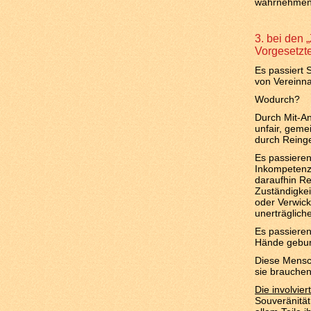
wahrnehmen u
3. bei den 
Vorgesetzte
Es passiert 
von Verein
Wodurch?
Durch Mit-An
unfair, gemei
durch Reing
Es passieren
Inkompetenz
daraufhin R
Zuständigkeit
oder Verwick
unerträglich
Es passiere
Hände gebun
Diese Mensc
sie brauche
Die involvie
Souveränität