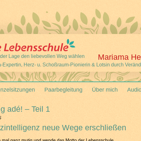
Mariama He
 jeder Lage den liebevollen Weg wählen
-Expertin, Herz- u. Schoßraum-Pionierin & Lotsin durch Verän
inzelsitzungen
Paarbegleitung
Über mich
Audi
 adé! – Teil 1
6
rzintelligenz neue Wege erschließen
ch mal ganz mutig und wende das Motto der Lebensschule