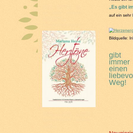
Hier kannst du
„Es gibt i
in mein Poesie-
auf ein sehr
Bändchen
reinschnuppern!
Bildquelle: 
gibt
immer
einen
liebevo
Weg!
Was meine Klienten
über meine Arbeit
sagen: