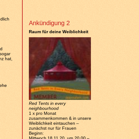
dlich
Ankündigung 2
Raum für deine Weiblichkeit
nd
 sogar
nz hat,
gehe
Red Tents in every
neighbourhood
1 x pro Monat
zusammenkommen & in unsere
Weiblichkeit eintauchen –
zunächst nur für Frauen
Beginn:
Mittwoch 18.11.20 um 20.00 –