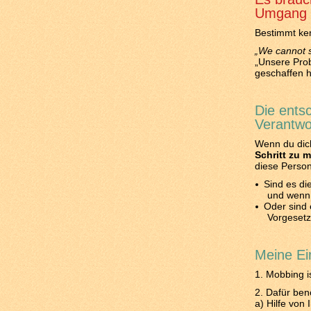
Umgang 
Bestimmt ken
„We cannot s
„Unsere Prob
geschaffen 
Die ents
Verantwo
Wenn du dic
Schritt zu 
diese Perso
Sind es di
und wenn 
Oder sind 
Vorgesetz
Meine Ei
1. Mobbing i
2. Dafür ben
a) Hilfe von 