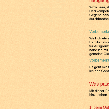
Neugieri
"Ich wäre nie innerlich
erwachsen geworden, auf
Wow, jaaa, 
einem guten Weg zu mir
Herzkompeten
selbst und vor einer
Gegeneinand
schönen Partnerschaft,
durchbreche
wenn Du nicht gewesen
wärst."
Conny am 7.7.16
Vorbemerk
Weil ich etw
Familie, als
für Ausgrenz
habe ich mir
gemeint! Ok
Vorbemerk
Es geht mir 
ich das Ganz
Was pass
Mit dieser F
hinzusehen, 
1. beim Opf