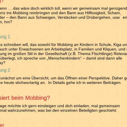
g?
denn … das wäre doch wirklich toll, wenn wir gemeinsam mal genügend
z ins Mobbing reinbringen und den Bann aus Hilflosigkeit, Scham,
er – den Bann aus Schweigen, Verstecken und Drübergehen, usw. en
n, hm?
ung 1
as schreiben will, das sowohl für Mobbing an Kindern in Schule, Kiga u
 auch unter Erwachsenen am Arbeitsplatz, in Familien und Kliquen, und
ung im großen Stil in der Gesellschaft (z.B. Thema Flüchtlinge) Releva
 überlegt, ich spreche von „Menschenkindern“ – damit sind dann alle
ay?
ung 2
zunächst um eine Übersicht, um das Öffnen einer Perspektive. Daher 
e heute stichwortartig an. In Details gehe ich in weiteren Beiträgen.
iert beim Mobbing?
rage möchte ich gern einsteigen und dich einladen, mal gemeinsam
mal wahrzunehmen, was bei den einzelnen Beteiligten geschieht:
er