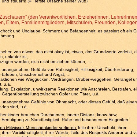
nd steuern! (= Tiefste Ursache seiner Wut!)
„Zuschauern“ (den Verantwortlichen, ErzieherInnen, LehrerInnen
n, Eltern, Familienmitgliedern, Mitschülern, Freunden, Kollegen
Schock und Unglaube, Schmerz und Befangenheit, es passiert oft ein G
nahmung
sehen von etwas, das nicht okay ist, etwas, das Grundwerte verletzt, 
n, unlauter ist,
ezogen werden, sich nicht entziehen können, …
 unangenehme Gefühle von Ratlosigkeit, Hilflosigkeit, Überforderung,
-Erleben, Unsicherheit und Angst, …
eaktionen wie Weggucken, Verdrängen, Drüber-weggehen, Gerangel u
, u.ä.
lung, Eskalation, unwirksame Reaktionen wie Anschreien, Bestrafen, e
e Gegenüberstellung zwischen Opfer und Täter, u.ä.
n unangenehme Gefühle von Ohnmacht, oder dieses Gefühl, daß einem
den sind, u.ä.
henkinder brauchen Durchatmen, innere Distanz, know-how,
n Ermutigung zu Standfestigkeit, Ruhe und besonnenem Eingreifen
rten Mitwisser-Menschenkinder verlieren
Teile ihrer Unschuld, ihrer
, ihrer Vorbildhaftigkeit, ihrer Würde, Teile des Respekts Anderer und v