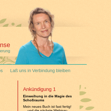
nse
derung
os
Laß uns in Verbindung bleiben
Ankündigung 1
Einweihung in die Magie des
Schoßraums
Mein neues Buch ist fast fertig!
… und die nächste Webinar-