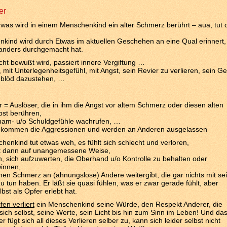
er
was wird in einem Menschenkind ein alter Schmerz berührt – aua, tut 
kind wird durch Etwas im aktuellen Geschehen an eine Qual erinnert,
anders durchgemacht hat.
ht bewußt wird, passiert innere Vergiftung …
, mit Unterlegenheitsgefühl, mit Angst, sein Revier zu verlieren, sein Ge
, blöd dazustehen, …
r = Auslöser, die in ihm die Angst vor altem Schmerz oder diesen alten
bst berühren,
cham- u/o Schuldgefühle wachrufen, …
kommen die Aggressionen und werden an Anderen ausgelassen
enkind tut etwas weh, es fühlt sich schlecht und verloren,
t dann auf unangemessene Weise,
en, sich aufzuwerten, die Oberhand u/o Kontrolle zu behalten oder
innen,
nen Schmerz an (ahnungslose) Andere weitergibt, die gar nichts mit se
u tun haben. Er läßt sie quasi fühlen, was er zwar gerade fühlt, aber
bst als Opfer erlebt hat.
en verliert
ein Menschenkind seine Würde, den Respekt Anderer, die
sich selbst, seine Werte, sein Licht bis hin zum Sinn im Leben! Und da
 er fügt sich all dieses Verlieren selber zu, kann sich leider selbst nicht