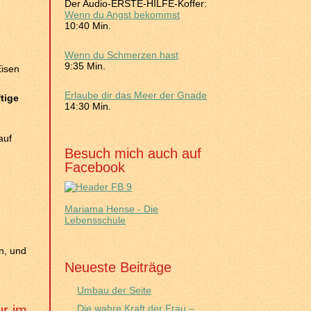
Der Audio-ERSTE-HILFE-Koffer:
Wenn du Angst bekommst
10:40 Min.
Wenn du Schmerzen hast
9:35 Min.
Eisen
Erlaube dir das Meer der Gnade
tige
14:30 Min.
auf
Besuch mich auch auf
Facebook
Mariama Hense - Die
Lebensschule
n, und
Neueste Beiträge
Umbau der Seite
ur im
Die wahre Kraft der Frau –