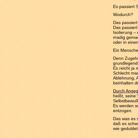
Es passiert 
Wodurch?
Das passiert
Das passiert
Isolierung –
madig gemach
oder in eine
Ein Mensche
Denn Zugehö
grundlegende
Es reicht j
Schlecht ma
Ablehnung, A
beinhalten d
Durch Angegr
heißt, seine
Selbstbewußt
Es werden se
entzogen.
Das was es s
daß es schwe
wie geduldet