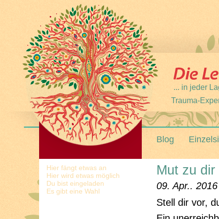
... in jeder
Trauma-Expert
Blog
Einzels
Mut zu dir
Hier fängt etwas an
Hier wird etwas möglich
Du bist eingeladen
09. Apr.. 2016
Es gibt eine Wahl
Stell dir vor,
Ein unerreich