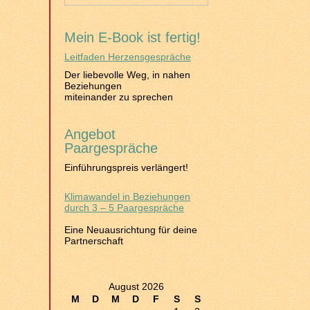
Mein E-Book ist fertig!
Leitfaden Herzensgespräche
Der liebevolle Weg, in nahen
Beziehungen
miteinander zu sprechen
Angebot
Paargespräche
Einführungspreis verlängert!
Klimawandel in Beziehungen
durch 3 – 5 Paargespräche
Eine Neuausrichtung für deine
Partnerschaft
August 2026
M
D
M
D
F
S
S