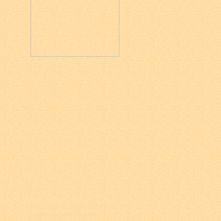
Was meine Klienten über
meine Arbeit sagen: