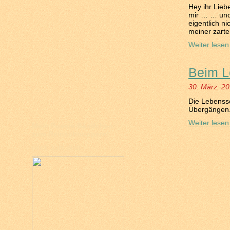
Hey ihr Lieb
mir … … und 
eigentlich n
meiner zart
Weiter lesen.
Beim L
30. März. 2
Die Lebenssc
Übergän
Weiter lesen.
Mein Poesie-Bändchen
zum Reinschnuppern!
(klick aufs Bild)