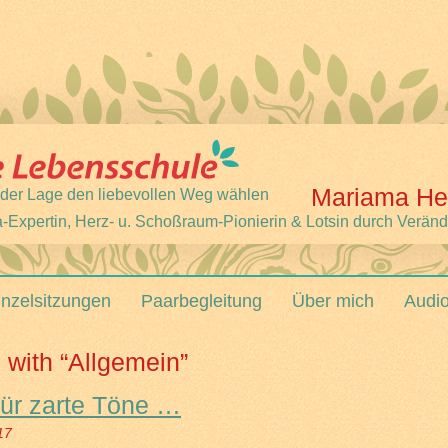
Mariama He
 jeder Lage den liebevollen Weg wählen
-Expertin, Herz- u. Schoßraum-Pionierin & Lotsin durch Verän
inzelsitzungen
Paarbegleitung
Über mich
Audi
 with “Allgemein”
ür zarte Töne …
17