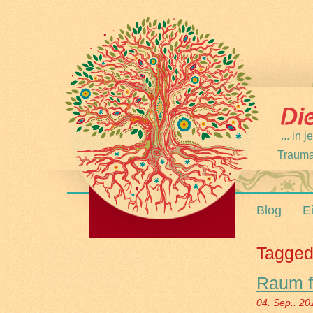
... in
Trauma
Blog
E
Tagged
Hier fängt etwas an
Hier wird etwas möglich
Du bist eingeladen
Raum f
Es gibt eine Wahl
04. Sep.. 20