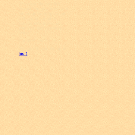
"Ich wäre nie innerlich
erwachsen geworden, auf
einem guten Weg zu mir
selbst und vor einer
schönen Partnerschaft,
wenn Du nicht gewesen
wärst."
Conny E. am 7.7.16
(weitere Rückmeldungen
hier)