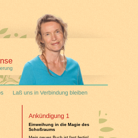
nse
derung
os
Laß uns in Verbindung bleiben
Ankündigung 1
Einweihung in die Magie des
Schoßraums
Mein neues Buch ist fast fertig!