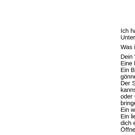
Ich h
Unter
Was i
Dein 
Eine 
Ein B
gönn
Der S
kann
oder 
brin
Ein w
Ein l
dich 
Öffn