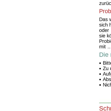
zurüc
Prob
Das w
sich 
oder
sie k
Probi
mit 
Die 
Bit
Zu 
Auf
Abs
Nic
Sch