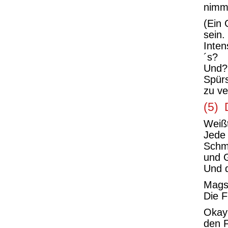
nimm
(Ein 
sein
Inten
´s?
Und?
Spürs
zu v
(5) 
Weißt
Jede 
Schme
und 
Und d
Mags
Die F
Okay
den F