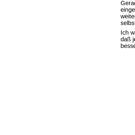
Gerad
einge
weite
selbs
Ich wi
daß j
besse