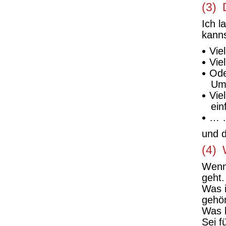
(3) 
Ich l
kanns
Vie
Vie
Ode
Um
Vie
ein
… 
und d
(4) 
Wenn 
geht.
Was 
gehö
Was 
Sei f