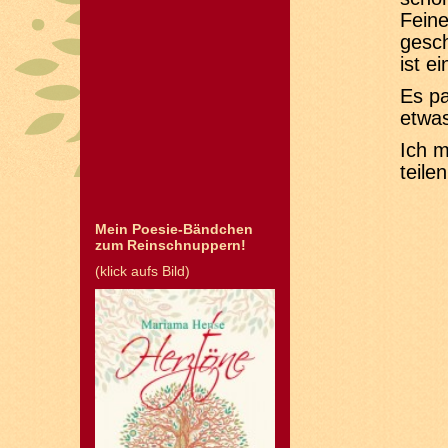
Feine
gesch
ist e
Es pa
etwas
Ich m
teile
Mein Poesie-Bändchen
zum Reinschnuppern!
(klick aufs Bild)