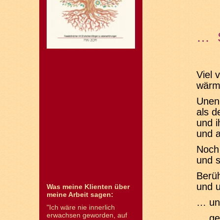
… S
Viel 
wärm
Unend
als d
und i
und a
Noch
und s
Berüh
und u
Was meine Klienten über
meine Arbeit sagen:
… und
"Ich wäre nie innerlich
erwachsen geworden, auf
… ges