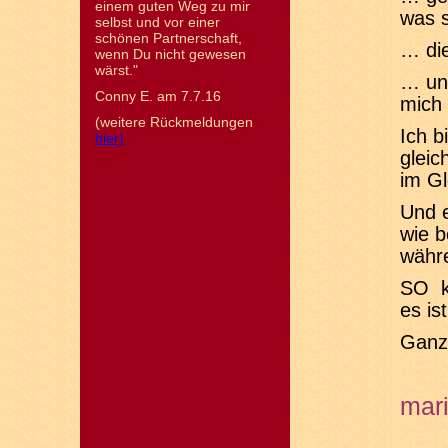
einem guten Weg zu mir
was s
selbst und vor einer
schönen Partnerschaft,
… di
wenn Du nicht gewesen
wärst."
… und
Conny E. am 7.7.16
mich 
(weitere Rückmeldungen
Ich b
hier)
gleic
im Gl
Und e
wie b
währe
SO kö
es is
Ganz
mar