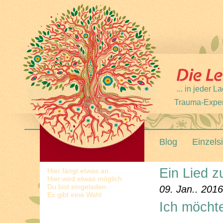
... in jeder
Trauma-Expert
Blog
Einzels
Ein Lied z
Hier fängt etwas an
Hier wird etwas möglich
Du bist eingeladen
09. Jan.. 2016
Es gibt eine Wahl
Ich möcht