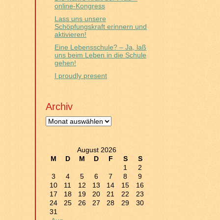
online-Kongress
Lass uns unsere
Schöpfungskraft erinnern und
aktivieren!
Eine Lebensschule? – Ja, laß
uns beim Leben in die Schule
gehen!
I proudly present
Archiv
Archiv
August 2026
M
D
M
D
F
S
S
1
2
3
4
5
6
7
8
9
10
11
12
13
14
15
16
17
18
19
20
21
22
23
24
25
26
27
28
29
30
31