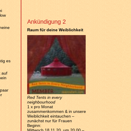
ei
Flow
Ankündigung 2
 meine
Raum für deine Weiblichkeit
tig es
 auf
mein
 paar
er
Red Tents in every
neighbourhood
1 x pro Monat
zusammenkommen & in unsere
Weiblichkeit eintauchen –
zunächst nur für Frauen
Beginn:
Mittwoch 18.11.20 um 20.00 –