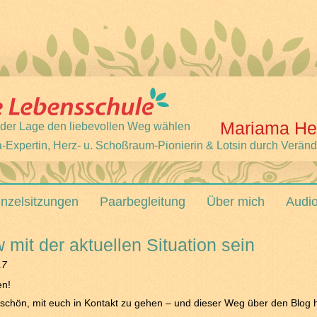
Mariama He
 jeder Lage den liebevollen Weg wählen
-Expertin, Herz- u. Schoßraum-Pionierin & Lotsin durch Verän
inzelsitzungen
Paarbegleitung
Über mich
Audi
 mit der aktuellen Situation sein
17
en!
 schön, mit euch in Kontakt zu gehen – und dieser Weg über den Blog hi