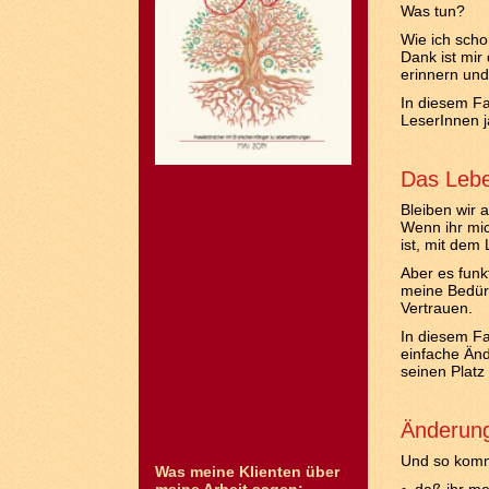
Was tun?
Wie ich scho
Dank ist mir
erinnern un
In diesem Fal
LeserInnen j
Das Lebe
Bleiben wir 
Wenn ihr mic
ist, mit dem
Aber es funk
meine Bedürf
Vertrauen.
In diesem Fa
einfache Änd
seinen Platz 
Änderung
Und so komm
Was meine Klienten über