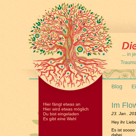
... in
Trauma
Blog
E
Im Flow
Hier fängt etwas an
Hier wird etwas möglich
23. Jan.. 20
Du bist eingeladen
Es gibt eine Wahl
Hey ihr Lieb
Es ist soooo
dabei.