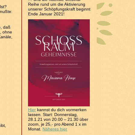
Reihe rund um die Aktivierung
lst?
unserer Schöpfungskraft beginnt
 mußte:
Ende Januar 2021!
e, daß
f, ohne
Kanäle,
Hier
kannst du dich vormerken
lassen. Start: Donnerstag,
28.1.21 von 20.00 – 21.30 über
zoom, je 25,- pro Abend 1 x im
ibt,
Monat.
Näheres hier