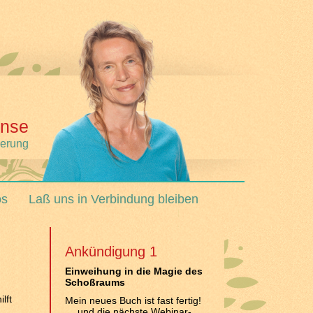
nse
derung
os
Laß uns in Verbindung bleiben
Ankündigung 1
Einweihung in die Magie des
Schoßraums
lft
Mein neues Buch ist fast fertig!
… und die nächste Webinar-