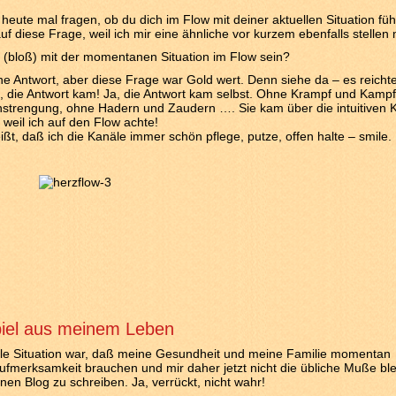
 heute mal fragen, ob du dich im Flow mit deiner aktuellen Situation füh
f diese Frage, weil ich mir eine ähnliche vor kurzem ebenfalls stellen
 (bloß) mit der momentanen Situation im Flow sein?
ine Antwort, aber diese Frage war Gold wert. Denn siehe da – es reicht
lte, die Antwort kam! Ja, die Antwort kam selbst. Ohne Krampf und Kamp
strengung, ohne Hadern und Zaudern …. Sie kam über die intuitiven 
 weil ich auf den Flow achte!
ßt, daß ich die Kanäle immer schön pflege, putze, offen halte – smile.
piel aus meinem Leben
lle Situation war, daß meine Gesundheit und meine Familie momentan
fmerksamkeit brauchen und mir daher jetzt nicht die übliche Muße ble
en Blog zu schreiben. Ja, verrückt, nicht wahr!