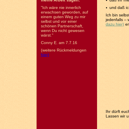
meine Arbeit sagen:
daß ihr me
"Ich wäre nie innerlich
und daß ich
erwachsen geworden, auf
Ich bin selb
einem guten Weg zu mir
jedenfalls –
selbst und vor einer
dazu hier)
em
schönen Partnerschaft,
wenn Du nicht gewesen
wärst."
Conny E. am 7.7.16
(weitere Rückmeldungen
hier)
Ihr dürft eu
Lassen wir 