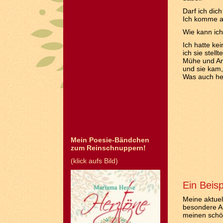
Darf ich dich
Ich komme au
Wie kann ich
Ich hatte ke
ich sie stel
Mühe und An
und sie kam,
Was auch hei
Mein Poesie-Bändchen
zum Reinschnuppern!
(klick aufs Bild)
Ein Beis
Meine aktue
besondere Au
meinen schön