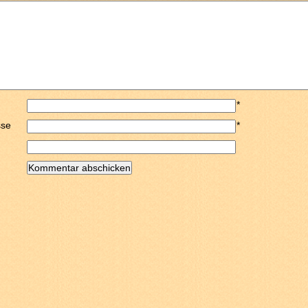
*
sse
*