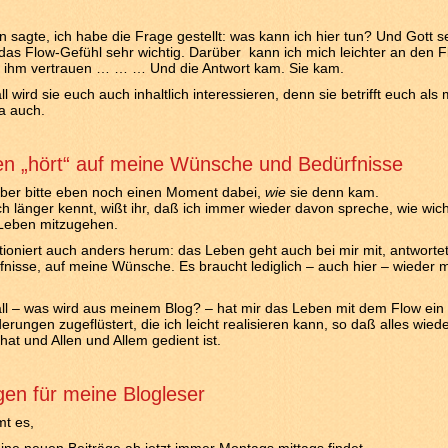
n sagte, ich habe die Frage gestellt: was kann ich hier tun? Und Gott s
 das Flow-Gefühl sehr wichtig. Darüber kann ich mich leichter an den 
d ihm vertrauen … … … Und die Antwort kam. Sie kam.
l wird sie euch auch inhaltlich interessieren, denn sie betrifft euch als
a auch.
n „hört“ auf meine Wünsche und Bedürfnisse
aber bitte eben noch einen Moment dabei,
wie
sie denn kam.
h länger kennt, wißt ihr, daß ich immer wieder davon spreche, wie wich
 Leben mitzugehen.
tioniert auch anders herum: das Leben geht auch bei mir mit, antwortet
nisse, auf meine Wünsche. Es braucht lediglich – auch hier – wieder 
ll – was wird aus meinem Blog? – hat mir das Leben mit dem Flow ein
erungen zugeflüstert, die ich leicht realisieren kann, so daß alles wied
hat und Allen und Allem gedient ist.
en für meine Blogleser
t es,