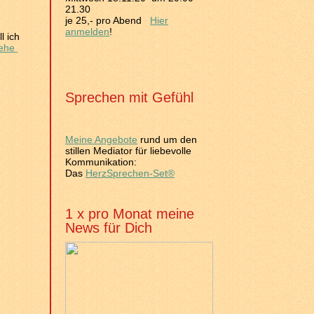
21.30
je 25,- pro Abend
Hier
anmelden
!
l ich
iehe
Sprechen mit Gefühl
Meine Angebote
rund um den
stillen Mediator für liebevolle
Kommunikation:
Das
HerzSprechen-Set®
1 x pro Monat meine
News für Dich