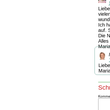
Lieb
viele
wunde
Ich h
auf. 
Die N
Alles
Mari
Lieb
Mari
Sch
Komme