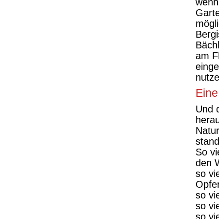
wenn 
Garte
mögl
Bergi
Bächl
am F
einge
nutz
Eine
Und d
herau
Natur
stan
So vi
den W
so vi
Opfer
so vi
so vi
so vi