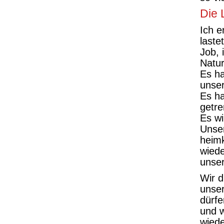
Die 
Ich e
laste
Job, 
Natur
Es h
unse
Es ha
getre
Es wil
Unser
heim
wied
unse
Wir d
unse
dürfe
und w
wiede