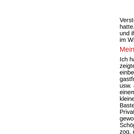
Verst
hatte
und i
im Wi
Mein
Ich h
zeigt
einbe
gastf
usw. 
einem
klein
Baste
Priva
gewor
Schöp
zog, 