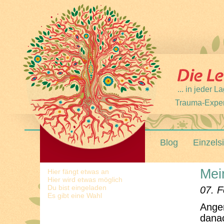
... in jeder
Trauma-Expert
Blog
Einzels
Mei
Hier fängt etwas an
Hier wird etwas möglich
Du bist eingeladen
07. F
Es gibt eine Wahl
Anger
danac