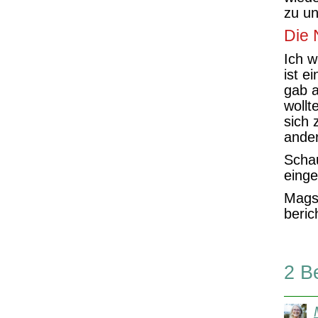
zu un
Die 
Ich w
ist e
gab a
wollt
sich 
ande
Schau
einge
Magst
beric
2 B