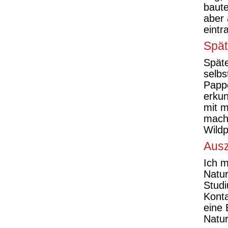
baute
aber 
eintra
Spät
Späte
selb
Pappe
erkun
mit m
macht
Wildp
Ausz
Ich 
Natur
Studi
Konta
eine 
Natur