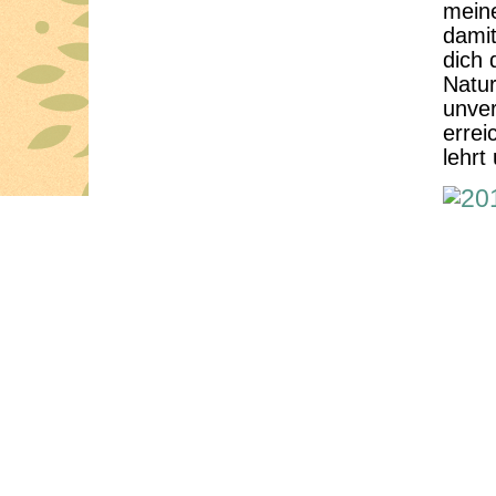
meine
damit
dich 
Natur
unver
errei
lehrt