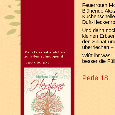
Feuerroten M
Blühende Akaz
Küchenschelle
Duft-Heckenr
Und dann noch
kleinen Erbse
den Spinat un
überriechen – 
Mein Poesie-Bändchen
Wißt ihr was: 
zum Reinschnuppern!
besser die Fül
(klick aufs Bild)
Perle 18