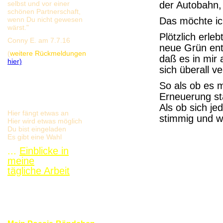
selbst und vor einer
der Autobahn,
schönen Partnerschaft,
wenn Du nicht gewesen
Das möchte ich
wärst."
Plötzlich erle
Conny E. am 7.7.16
neue Grün ent
(
weitere Rückmeldungen
daß es in mir 
hier)
sich überall v
So als ob es 
Erneuerung sta
Als ob sich jed
Hier fängt etwas an
stimmig und w
Hier wird etwas möglich
Du bist eingeladen
Es gibt eine Wahl
...
Einblicke in
meine
tägliche Arbeit