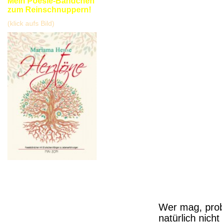
Mein Poesie-Bändchen
zum Reinschnuppern!
(klick aufs Bild)
Wer mag, prob
natürlich nich