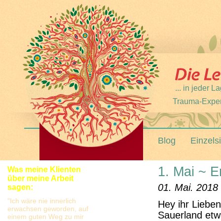
... in jeder
Trauma-Expert
Blog
Einzels
1. Mai ~ 
Was meine Klienten
über meine Arbeit
01. Mai. 2018
sagen:
"Ich wäre nie innerlich
Hey ihr Liebe
erwachsen geworden, auf
Sauerland etw
einem guten Weg zu mir