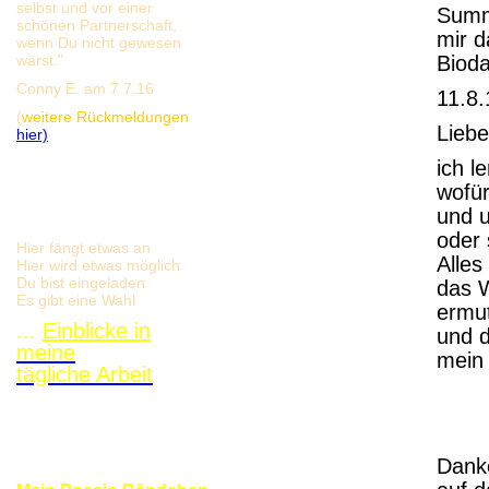
selbst und vor einer
Summe
schönen Partnerschaft,
mir d
wenn Du nicht gewesen
wärst."
Bioda
Conny E. am 7.7.16
11.8.
(
weitere Rückmeldungen
Liebe
hier)
ich l
wofür
und u
oder 
Hier fängt etwas an
Alles
Hier wird etwas möglich
Du bist eingeladen
das W
Es gibt eine Wahl
ermut
...
Einblicke in
und 
meine
mein 
tägliche Arbeit
Danke