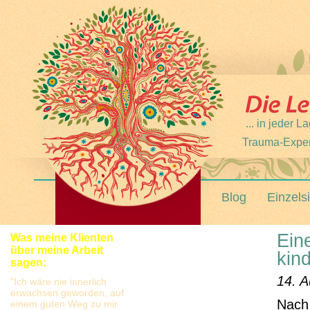
... in jeder
Trauma-Expert
Blog
Einzels
Ein
Was meine Klienten
über meine Arbeit
kin
sagen:
14. A
"Ich wäre nie innerlich
erwachsen geworden, auf
Nach
einem guten Weg zu mir