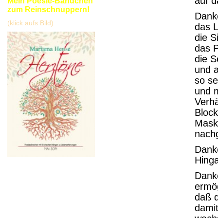
auf 
Mein Poesie-Bändchen
zum Reinschnuppern!
Dank
(klick aufs Bild)
das L
die S
das P
die S
und a
so se
und m
Verhä
Block
Mask
nach
Danke
Hinga
Dank
ermög
daß d
damit