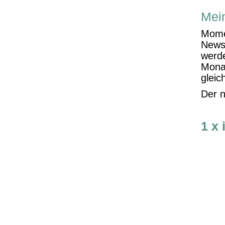
Mein
Momen
Newsl
werde
Monat
gleic
Der n
1 x