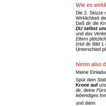
Wie es wirkli
Die 2. Skizze 
Wirklichkeit de
Daß dir
die Kr
DU selbst un
und
das Verle
Eltern
plötzlich
(Hol dir Bild 
Unterschied pl
Nimm also d
Meine Einladun
Spür dein
Sta
Krone auf
und
dir, deine
Fürso
lebendiges In
und dann