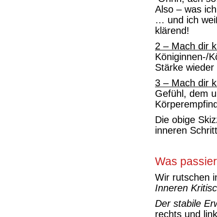
Also – was ich 
… und ich weiß
klärend!
2 – Mach dir k
Königinnen-/K
Stärke wieder 
3 – Mach dir k
Gefühl, dem u
Körperempfin
Die obige Skiz
inneren Schri
Was passiert
Wir rutschen 
Inneren Kritis
Der stabile E
rechts und lin