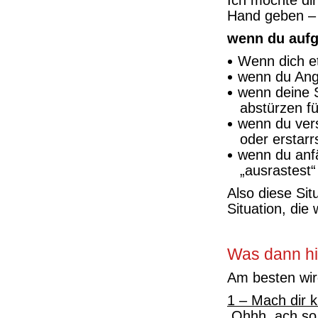
Ich möchte dir
Hand geben –
wenn du aufge
Wenn dich etw
wenn du Angs
wenn deine S
abstürzen fü
wenn du ver
oder erstarr
wenn du anfä
„ausrastest“
Also diese Sit
Situation, di
Was dann hil
Am besten wir
1 – Mach dir k
Ohhh, ach so, 