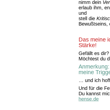
nimm dein
Ver
erlaub ihm, en
und
stell die
Kritis
Bewußtseins, d
Das meine i
Stärke!
Gefällt es dir?
Möchtest du d
Anmerkung: 
meine Trigg
… und ich hof
Und für die Fe
Du kannst mi
hense.de