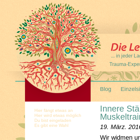
... in jeder
Trauma-Expert
Blog
Einzels
Innere Stä
Hier fängt etwas an
Muskeltrai
Hier wird etwas möglich
Du bist eingeladen
Es gibt eine Wahl
19. März. 201
Wir widmen un