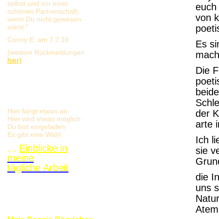
selbst und vor einer
euch 
schönen Partnerschaft,
von k
wenn Du nicht gewesen
wärst."
poeti
Conny E. am 7.7.16
Es si
(weitere Rückmeldungen
mach
hier)
Die F
poeti
beide
Schle
Hier fängt etwas an
der K
Hier wird etwas möglich
arte 
Du bist eingeladen
Es gibt eine Wahl
Ich l
...
Einblicke in
sie v
meine
Grund
tägliche Arbeit
die I
uns s
Natur
Atem,