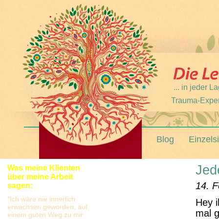
... in jeder
Trauma-Expert
Blog
Einzels
Jed
Was meine Klienten
über meine Arbeit
14. F
sagen:
"Ich wäre nie innerlich
Hey i
erwachsen geworden, auf
mal 
einem guten Weg zu mir