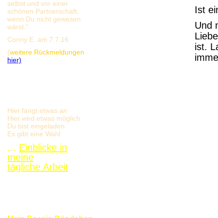
selbst und vor einer
Ist e
schönen Partnerschaft,
wenn Du nicht gewesen
Und m
wärst."
Lieb
Conny E. am 7.7.16
ist. 
(
weitere Rückmeldungen
immer
hier)
Hier fängt etwas an
Hier wird etwas möglich
Du bist eingeladen
Es gibt eine Wahl
...
Einblicke in
meine
tägliche Arbeit