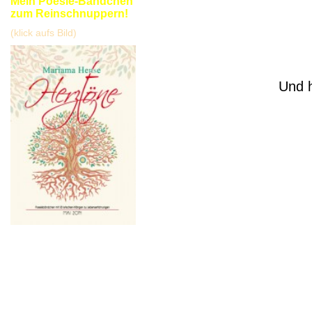
Mein Poesie-Bändchen
zum Reinschnuppern!
(klick aufs Bild)
Und h