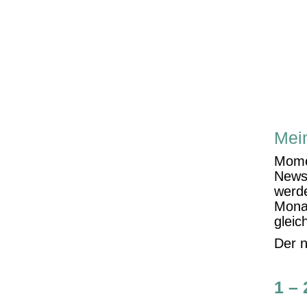
Mein
Momen
Newsl
werde
Monat
gleic
Der n
1 – 