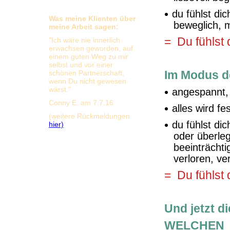
du fühlst dic
Was meine Klienten über
beweglich, m
meine Arbeit sagen:
= Du fühlst 
"Ich wäre nie innerlich
erwachsen geworden, auf
einem guten Weg zu mir
selbst und vor einer
Im Modus de
schönen Partnerschaft,
wenn Du nicht gewesen
wärst."
angespannt, 
Conny E. am 7.7.16
alles wird fe
(weitere Rückmeldungen
du fühlst dic
hier)
oder überle
beeinträchti
verloren, ve
= Du fühlst d
Und jetzt d
WELCHEN 