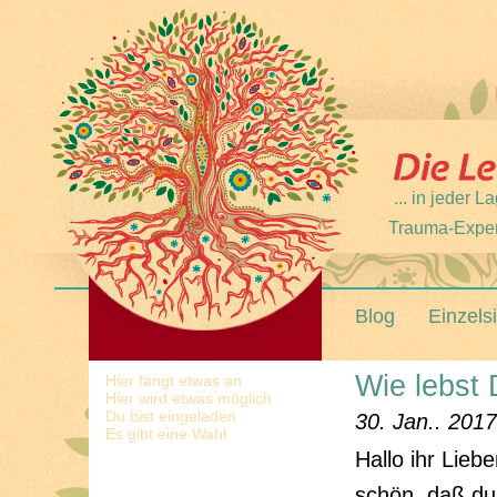
... in jeder
Trauma-Expert
Blog
Einzels
Wie lebst 
Hier fängt etwas an
Hier wird etwas möglich
Du bist eingeladen
30. Jan.. 2017
Es gibt eine Wahl
Hallo ihr Liebe
schön, daß du 