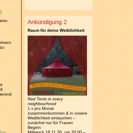
t
ieso
Ankündigung 2
Raum für deine Weiblichkeit
artnern
 zu
et
ll
ierend
Red Tents in every
neighbourhood
1 x pro Monat
zusammenkommen & in unsere
Weiblichkeit eintauchen –
zunächst nur für Frauen
Beginn:
ähe
Mittwoch 18.11.20 um 20.00 –