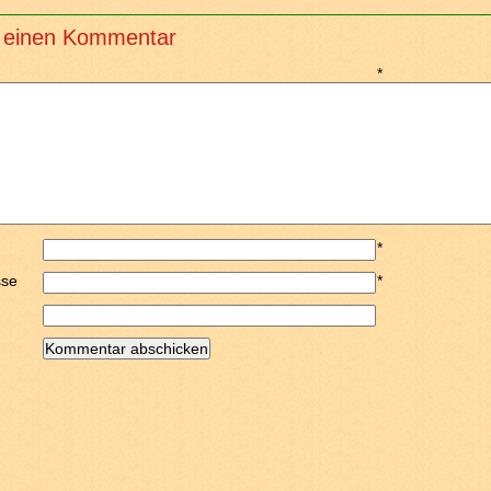
 einen Kommentar
*
*
sse
*