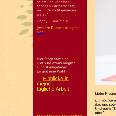
selbst und vor einer
schönen Partnerschaft,
wenn Du nicht gewesen
wärst."
Conny E. am 7.7.16
(
weitere Rückmeldungen
hier
)
Hier fängt etwas an
Hier wird etwas möglich
Du bist eingeladen
Es gibt eine Wahl
...
Einblicke in
meine
tägliche Arbeit
Liebe Freun
ich möchte e
das uns sowo
Und beim The
oder?