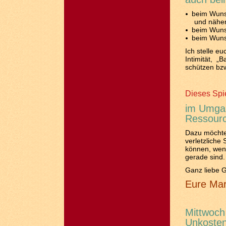
beim Wunsc
und näher
beim Wuns
beim Wunsc
Ich stelle e
Intimität, „
schützen bzw
Dieses Spie
im Umgan
Ressour
Dazu möchte 
verletzliche
können, wenn
gerade sind.
Ganz liebe 
Eure Ma
Mittwoch
Unkosten