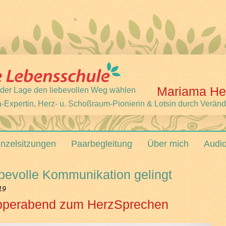
Mariama He
 jeder Lage den liebevollen Weg wählen
-Expertin, Herz- u. Schoßraum-Pionierin & Lotsin durch Verän
inzelsitzungen
Paarbegleitung
Über mich
Audi
ebevolle Kommunikation gelingt
19
perabend zum HerzSprechen