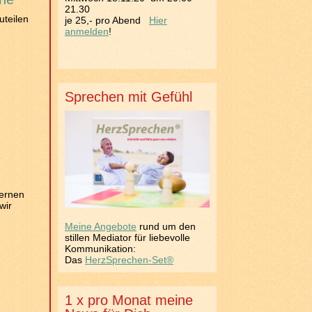
21.30
uteilen
je 25,- pro Abend
Hier
anmelden
!
u
Sprechen mit Gefühl
lernen
wir
Meine Angebote
rund um den
stillen Mediator für liebevolle
Kommunikation:
Das
HerzSprechen-Set®
1 x pro Monat meine