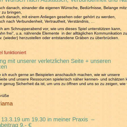
h danach, einander die eigenen Wünsche, Bedürfnisse, Belange mitz
 zu bringen,
ch danach, mit einem Anliegen gesehen oder gehört zu werden,
h nach Verbundenheit, Vertrautheit, Verständnis, …
uch am Schnupperabend vor, wie uns dieses Spiel unterstützen kann,
Bahn frei“, u.a. nährende Elemente in der alltäglichen Kommunikation z
. (wieder) herzustellen oder entstandene Gräben zu überbrücken.
l funktioniert
g mit unserer verletzlichen Seite + unseren
cen
ich euch gerne an Beispielen anschaulich machen, wie wir unsere
 Seite und unsere Ressourcen spielerisch näher kennen- und schätzen 
 genug Sicherheit da ist, um uns zu öffnen und uns so zu zeigen, wie 
Grüße
riama
 13.3.19 um 19.30 in meiner Praxis –
beitrag 9,- €