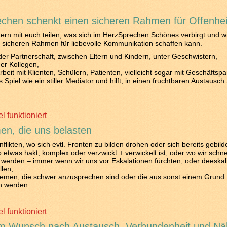
chen schenkt einen sicheren Rahmen für Offenhei
ern mit euch teilen, was sich im HerzSprechen Schönes verbirgt und w
 sicheren Rahmen für liebevolle Kommunikation schaffen kann.
 der Partnerschaft, zwischen Eltern und Kindern, unter Geschwistern,
er Kollegen,
rbeit mit Klienten, Schülern, Patienten, vielleicht sogar mit Geschäftsp
s Spiel wie ein stiller Mediator und hilft, in einen fruchtbaren Austausch
l funktioniert
en, die uns belasten
nflikten, wo sich evtl. Fronten zu bilden drohen oder sich bereits gebild
 etwas hakt, komplex oder verzwickt + verwickelt ist, oder wo wir schne
t werden – immer wenn wir uns vor Eskalationen fürchten, oder deeskal
llen, …
hemen, die schwer anzusprechen sind oder die aus sonst einem Grund
n werden
l funktioniert
m Wunsch nach Austausch, Verbundenheit und N