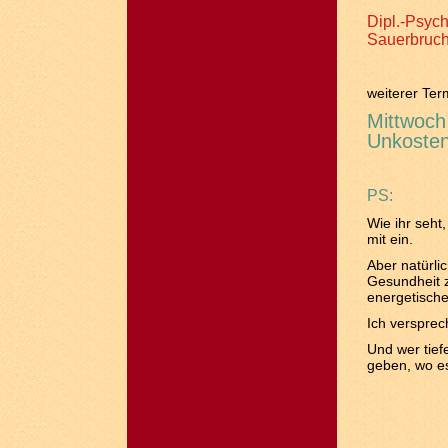
Dipl.-Psyc
Sauerbruch
weiterer Ter
Mittwoch
Unkosten
PS:
Wie ihr seht
mit ein.
Aber natürlic
Gesundheit z
energetische
Ich versprec
Und wer tief
geben, wo es