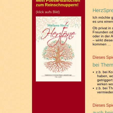
Mein Poesie-Bändchen
zum Reinschnuppern!
HerzSpre
(klick aufs Bild)
Ich möchte g
es uns einen
Ob privat in
Freunden od
oder in der A
– wirkt diese
kommen …
Dieses Spie
bei Them
z.b. bei Ko
haben, wo
getrigger
wirken wo
z.b. bei T
vermiede
Dieses Spie
auch bei