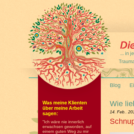
... in
Trauma
Blog
E
Wie li
Was meine Klienten
über meine Arbeit
14. Feb.. 20
sagen:
Schnup
"Ich wäre nie innerlich
erwachsen geworden, auf
einem guten Weg zu mir