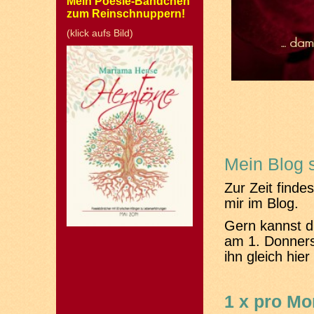
Mein Poesie-Bändchen
zum Reinschnuppern!
(klick aufs Bild)
Mein Blog 
Zur Zeit finde
mir im Blog.
Gern kannst d
am 1. Donners
ihn gleich hie
1 x pro Mo