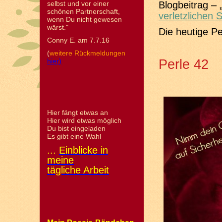
selbst und vor einer
Blogbeitrag – 
schönen Partnerschaft,
verletzlichen S
wenn Du nicht gewesen
wärst."
Die heutige Pe
Conny E. am 7.7.16
(
weitere Rückmeldungen
Perle 42
hier)
Hier fängt etwas an
Hier wird etwas möglich
Du bist eingeladen
Es gibt eine Wahl
...
Einblicke in
meine
tägliche Arbeit