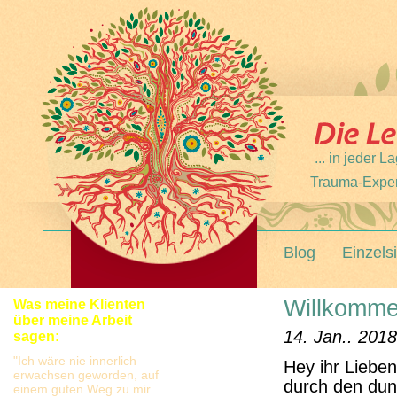
... in jeder
Trauma-Expert
Blog
Einzels
Willkomme
Was meine Klienten
über meine Arbeit
14. Jan.. 2018
sagen:
"Ich wäre nie innerlich
Hey ihr Lieben
erwachsen geworden, auf
durch den du
einem guten Weg zu mir