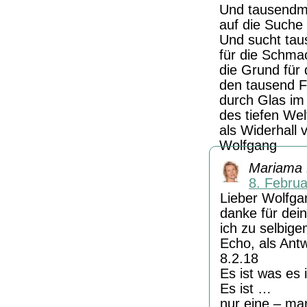
Und tausendm
auf die Suche 
Und sucht ta
für die Schma
die Grund für 
den tausend F
durch Glas im
des tiefen Wel
als Widerhall
Wolfgang
Mariama
8. Febru
Lieber Wolfga
danke für dei
ich zu selbige
Echo, als Ant
8.2.18
Es ist was es i
Es ist …
nur eine – ma