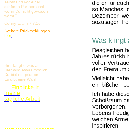
selbst und vor einer
die er für euc
schönen Partnerschaft,
so Manches, d
wenn Du nicht gewesen
Dezember, wen
wärst."
sozusagen fre
Conny E. am 7.7.16
(
weitere Rückmeldungen
hier
)
Was klingt
Desgleichen ho
Jahres rückbl
voller Vertrau
Hier fängt etwas an
den Freiraum 
Hier wird etwas möglich
Du bist eingeladen
Vielleicht ha
Es gibt eine Wahl
ein bißchen b
...
Einblicke in
meine
Ich habe dies
tägliche Arbeit
Schoßraum ganz
Verborgenen, u
Lebens freudi
weichen Arme 
inspirieren.