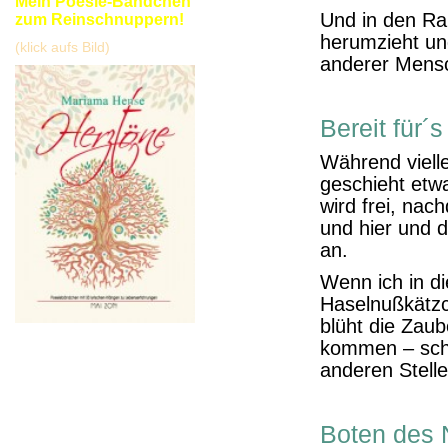
Mein Poesie-Bändchen
Und in den Ra
zum Reinschnuppern!
herumzieht und
(klick aufs Bild)
anderer Mens
Bereit für´
Während vielle
geschieht etw
wird frei, nac
und hier und 
an.
Wenn ich in di
Haselnußkätzc
blüht die Zaub
kommen – sche
anderen Stelle
Boten des