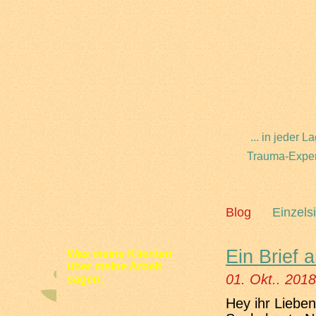
... in jeder
Trauma-Expert
Blog
Einzels
Ein Brief 
Was meine Klienten
über meine Arbeit
01. Okt.. 2018
sagen:
"Ich wäre nie innerlich
Hey ihr Lieben
erwachsen geworden, auf