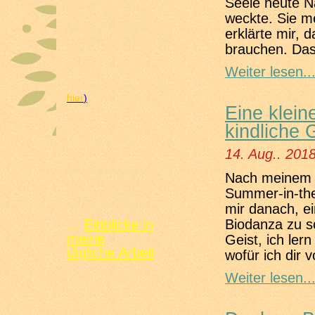
Seele heute Na
einem guten Weg zu mir
selbst und vor einer
weckte. Sie me
schönen Partnerschaft,
erklärte mir, 
wenn Du nicht gewesen
brauchen. Das
wärst."
Conny E. am 7.7.16
Weiter lesen..
(weitere Rückmeldungen
hier
)
Eine klein
kindliche 
14. Aug.. 201
Hier fängt etwas an
Nach meinem 
Hier wird etwas möglich
Summer-in-the-
Du bist eingeladen
Es gibt eine Wahl
mir danach, e
...
Einblicke in
Biodanza zu sc
meine
Geist, ich ler
tägliche Arbeit
wofür ich dir
Weiter lesen..