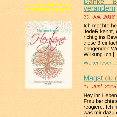
Danke – Bi
Mein Poesie-Bändchen
verändern
zum Reinschnuppern!
30. Juli. 2018
(klick aufs Bild)
Ich möchte heu
JedeR kennt, 
richtig ins Be
diese 3 einfac
bringenden Wo
Wirkung Ich [
Weiter lesen..
Magst du d
11. Juni. 2018
Hey ihr Lieben
Frau berichtet
reagiere. Ich 
was mir dazu ei